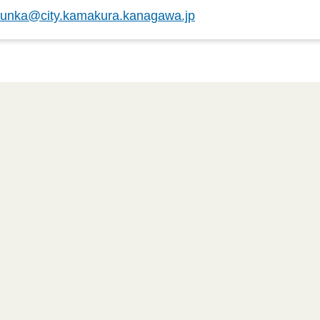
unka@city.kamakura.kanagawa.jp