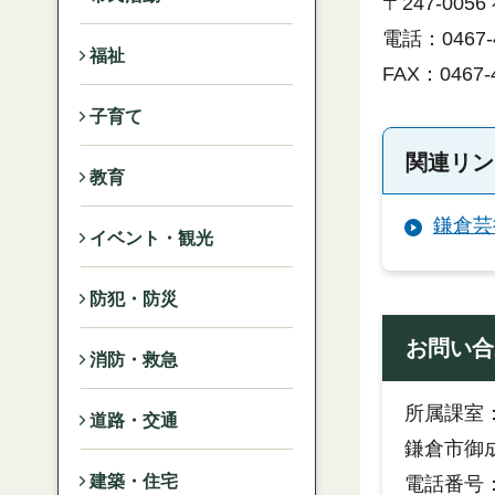
〒247-005
電話：0467-4
福祉
FAX：0467
子育て
関連リン
教育
鎌倉芸
イベント・観光
防犯・防災
お問い合
消防・救急
所属課室
道路・交通
鎌倉市御成
建築・住宅
電話番号：0