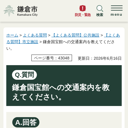
鎌倉市
menu
防災・緊急
検索
ホーム
>
よくある質問
>
【よくある質問】公共施設
>
【よくあ
る質問】市立施設
> 鎌倉国宝館への交通案内を教えてくださ
い。
ページ番号：43048
更新日：2026年6月16日
Q.質問
鎌倉国宝館への交通案内を教
えてください。
A.回答