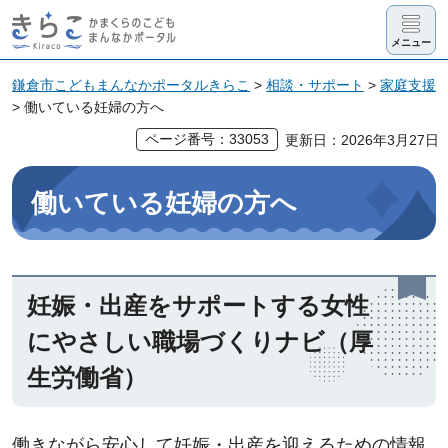
きらこ かま
メニュー
くらのこど
も まんなか
鎌倉市こどもまんなかポータルきらこ
>
相談・サポート
>
家庭支援
> 働いている妊婦の方へ
ポータル
ページ番号：33053
更新日：2026年3月27日
働いている妊婦の方へ
妊娠・出産をサポートする女性
にやさしい職場づくりナビ（厚
生労働省）
働きながら安心して妊娠・出産を迎えるための情報