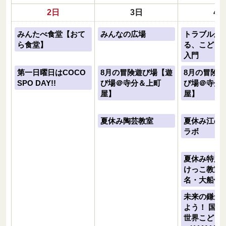
2日
3日
4日
みんたべ食堂【おて
みんなの広場
トラブルか
ら食堂】
る、こども
入門
第一日曜日はCOCO
8月の冒険遊び場【遊
8月の冒険
SPO DAY!!
び場＠寺分＆上町
び場＠寺分
屋】
屋】
夏休み陶芸教室
夏休み江の
ラボ
夏休み特別
けっこ教室（
名・大船体
未来の鎌倉
よう！ 国連
世界こども未