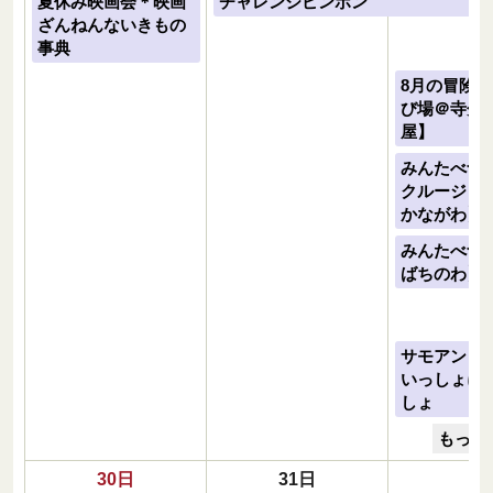
夏休み映画会＊映画
チャレンジピンポン
ざんねんないきもの
事典
8月の冒険
び場＠寺分
屋】
みんたべ食
クルージョ
かながわ】
みんたべ食
ばちのわ】
サモアンと
いっしょに
しょ
もっと
30日
31日