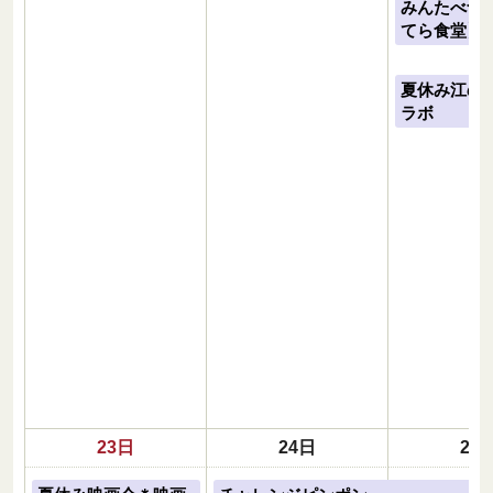
みんたべ食
てら食堂】
夏休み江の
ラボ
23日
24日
25