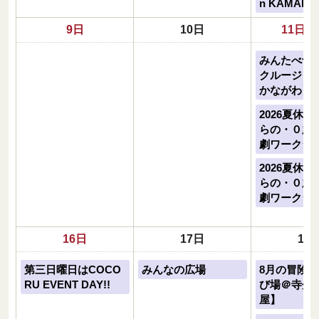
n KAMAKU
9日
10日
11日
みんたべ食
クルージョ
かながわ】
2026夏休み
らの・０歳か
劇ワークシ
2026夏休み
らの・０歳か
劇ワークシ
16日
17日
18
第三日曜日はCOCO
みんなの広場
8月の冒険
RU EVENT DAY!!
び場＠寺分
屋】