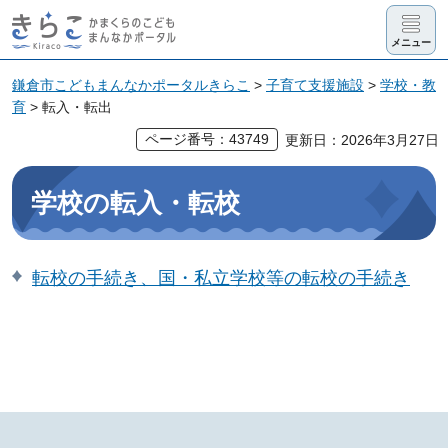
きらこ かま
メニュー
くらのこど
も まんなか
鎌倉市こどもまんなかポータルきらこ
>
子育て支援施設
>
学校・教
育
> 転入・転出
ポータル
ページ番号：43749
更新日：2026年3月27日
学校の転入・転校
転校の手続き、国・私立学校等の転校の手続き