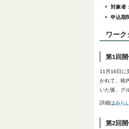
対象者
申込期
ワーク
第1回
11⽉16⽇
かれて、校
いた後、グ
詳細は
みらい
第2回