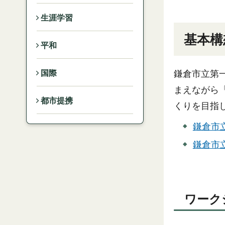
生涯学習
基本構
平和
国際
鎌倉市立第
まえながら
都市提携
くりを目指
鎌倉市立
鎌倉市立
ワーク