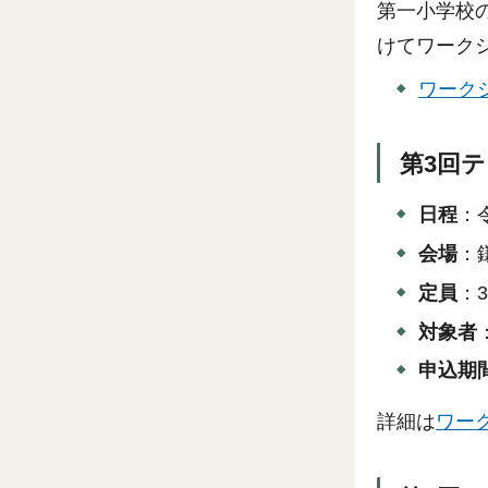
第一小学校
けてワーク
ワークシ
第3回
日程
：
会場
：
定員
：
対象者
申込期
詳細は
ワーク