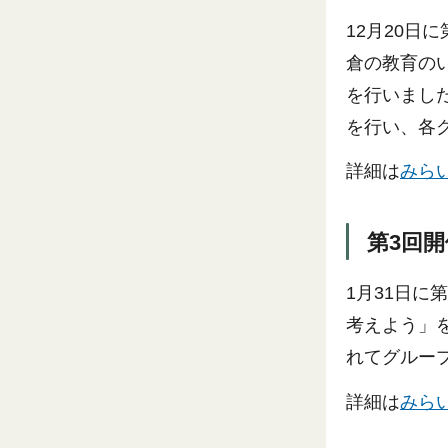
12月20日
倉の教育の
を行いまし
を行い、各
詳細は
みらい
第3回
1月31日
考えよう」
れてグルー
詳細は
みらい