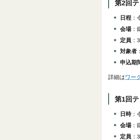
第2回
日程
：
会場
：
定員
：
対象者
申込期
詳細は
ワーク
第1回
日時
：
会場
：
定員
：