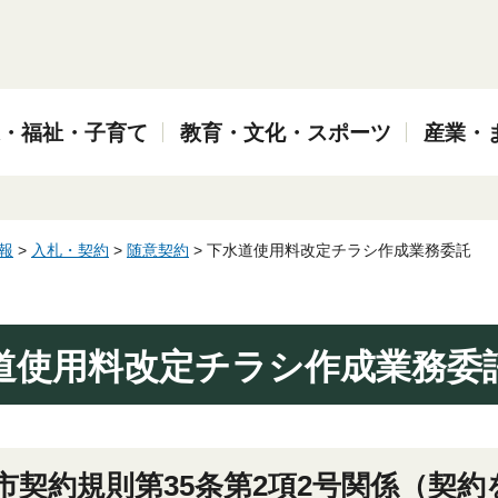
・福祉・子育て
教育・文化・スポーツ
産業・
報
>
入札・契約
>
随意契約
> 下水道使用料改定チラシ作成業務委託
道使用料改定チラシ作成業務委
倉市契約規則第35条第2項2号関係（契