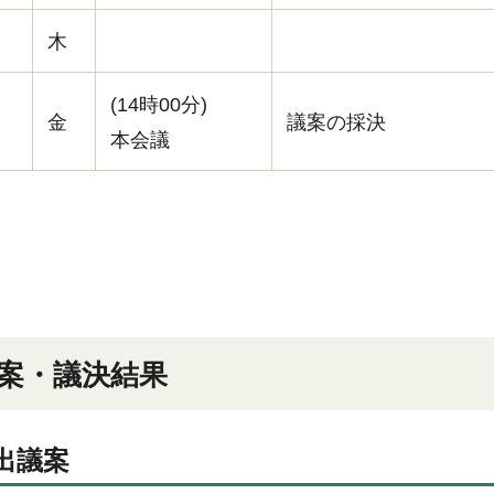
木
(14時00分)
金
議案の採決
本会議
案・議決結果
出議案