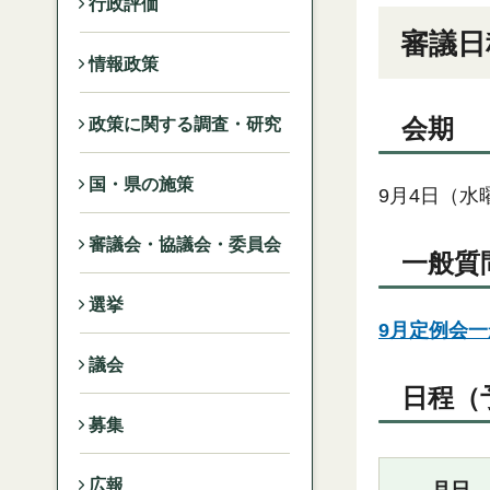
行政評価
審議日
情報政策
会期
政策に関する調査・研究
国・県の施策
9月4日（水
審議会・協議会・委員会
一般質
選挙
9月定例会一
議会
日程
募集
広報
月日