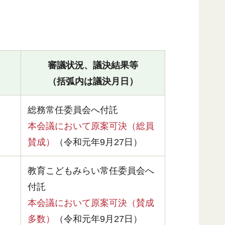
審議状況、議決結果等
（括弧内は議決月日）
総務常任委員会へ付託
本会議において原案可決（総員
賛成）
（令和元年9月27日）
教育こどもみらい常任委員会へ
付託
本会議において原案可決（賛成
多数）
（令和元年9月27日）