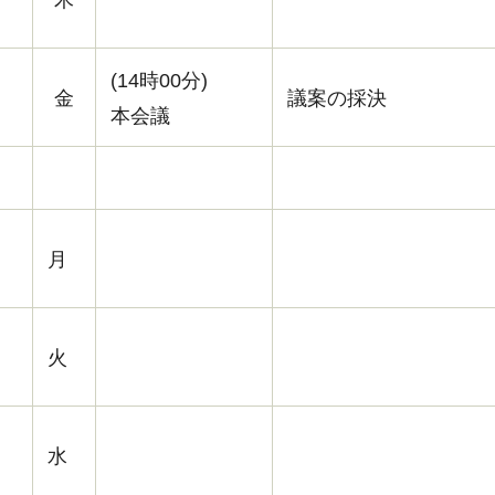
(14時00分)
金
議案の採決
本会議
月
火
水