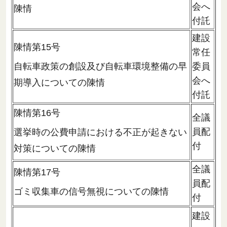
会へ
陳情
付託
建設
陳情第15号
常任
自転車政策の創設及び自転車環境整備の早
委員
会へ
期導入についての陳情
付託
陳情第16号
全議
員配
選挙時の公費申請における不正が起きない
付
対策についての陳情
全議
陳情第17号
員配
ゴミ収集車の信号無視についての陳情
付
建設