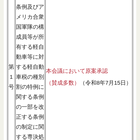
条例及びア
メリカ合衆
国軍隊の構
成員等が所
有する軽自
動車等に対
第
する軽自動
本会議において原案承認
1
車税の種別
（賛成多数）
（令和8年7月15日）
号
割の特例に
関する条例
の一部を改
正する条例
の制定に関
する専決処