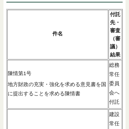
付託
先・
審査
件名
（審
議）
結果
総務
陳情第1号
常任
委員
地方財政の充実・強化を求める意見書を国
会へ
に提出することを求める陳情書
付託
建設
常任