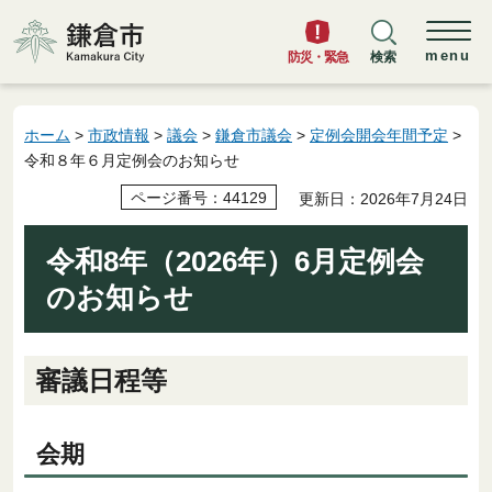
鎌倉市
menu
防災・緊急
検索
ホーム
>
市政情報
>
議会
>
鎌倉市議会
>
定例会開会年間予定
>
令和８年６月定例会のお知らせ
ページ番号：44129
更新日：2026年7月24日
令和8年（2026年）6月定例会
のお知らせ
審議日程等
会期