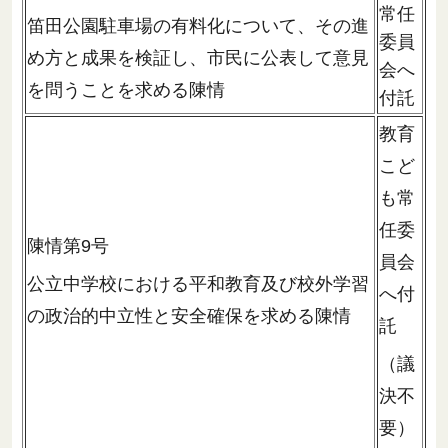
常任
笛田公園駐車場の有料化について、その進
委員
め方と成果を検証し、市民に公表して意見
会へ
を問うことを求める陳情
付託
教育
こど
も常
任委
陳情第9号
員会
公立中学校における平和教育及び校外学習
へ付
の政治的中立性と安全確保を求める陳情
託
（議
決不
要）