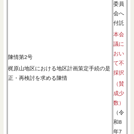
委員
会へ
付託
本会
議に
おい
陳情第2号
て不
梶原山地区における地区計画策定手続の是
採択
正・再検討を求める陳情
（賛
成少
数）
（令
和8
年7