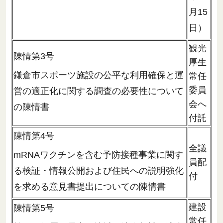
月15
日）
観光
陳情第3号
厚生
鎌倉市スポーツ施設の公平な利用確保と運
常任
委員
営の適正化に関する調査の必要性について
会へ
の陳情書
付託
陳情第4号
全議
mRNAワクチンを含む予防接種事業に関す
員配
る検証・情報公開および住民への説明強化
付
を求める意見書提出についての陳情書
建設
陳情第5号
常任