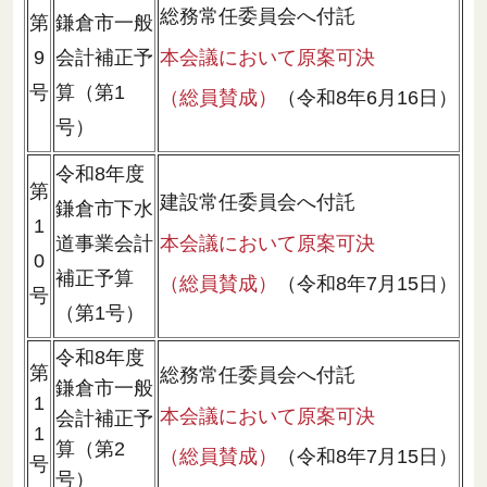
総務常任委員会へ付託
第
鎌倉市一般
本会議において原案可決
9
会計補正予
号
算（第1
（総員賛成）
（令和8年6月16日）
号）
令和8年度
第
建設常任委員会へ付託
鎌倉市下水
1
本会議において原案可決
道事業会計
0
補正予算
（総員賛成）
（令和8年7月15日）
号
（第1号）
令和8年度
第
総務常任委員会へ付託
鎌倉市一般
1
本会議において原案可決
会計補正予
1
算（第2
（総員賛成）
（令和8年7月15日）
号
号）