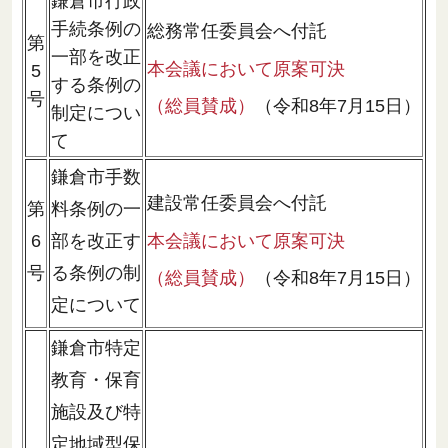
鎌倉市行政
手続条例の
総務常任委員会へ付託
第
一部を改正
本会議において原案可決
5
する条例の
号
（総員賛成）
（令和8年7月15日）
制定につい
て
鎌倉市手数
建設常任委員会へ付託
第
料条例の一
本会議において原案可決
6
部を改正す
号
る条例の制
（総員賛成）
（令和8年7月15日）
定について
鎌倉市特定
教育・保育
施設及び特
定地域型保