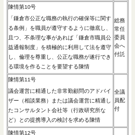
陳情第10号
「鎌倉市公正な職務の執行の確保等に関す
総務
る条例」を職員が遵守するように徹底し、
常任
委員
且つ、不条理な事があれば「鎌倉市職員公
会へ
益通報制度」を積極的に利用して法を遵守
付託
し、倫理を尊重し、公正な職務が遂行でき
る環境を作ることを要望する陳情
陳情第11号
議会運営に精通した非常勤顧問のアドバイ
全議
員配
ザー（相談業務）または議会運営に精通し
付
たコンサルタント会社等（行政研究所な
ど）との提携導入の検討を求める陳情
陳情第12号