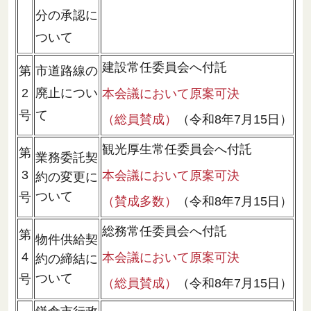
分の承認に
ついて
建設常任委員会へ付託
第
市道路線の
2
廃止につい
本会議において原案可決
号
て
（総員賛成）
（令和8年7月15日）
観光厚生常任委員会へ付託
第
業務委託契
3
本会議において原案可決
約の変更に
ついて
号
（賛成多数）
（令和8年7月15日）
総務常任委員会へ付託
第
物件供給契
4
本会議において原案可決
約の締結に
ついて
号
（総員賛成）
（令和8年7月15日）