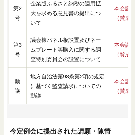
企業版ふるさと納税の適用拡
第2
本会議
大を求める意見書の提出につ
号
（賛成
いて
議会棟パネル板設置及びネー
第3
本会議
ムプレート等購入に関する調
号
（賛成
査特別委員会の設置について
地方自治法第98条第2項の規定
動
本会議
に基づく監査請求についての
議
（賛成
動議
今定例会に提出された請願・陳情