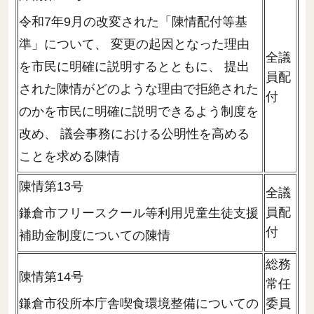
令和7年9月の改変された「陳情配付等基
準」について、 変更の起因となった理由
全議
を市民に明確に説明するとともに、 提出
員配
された陳情がどのような理由で拒絶された
付
のかを市民に明確に説明できるよう制度を
改め、 議会事務における公明性を高める
ことを求める陳情
陳情第13号
全議
員配
鎌倉市フリースクール等利用児童生徒支援
付
補助金制度についての陳情
総務
陳情第14号
常任
鎌倉市役所本庁舎喫食環境整備についての
委員