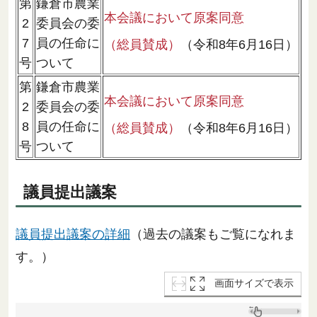
第
鎌倉市農業
本会議において原案同意
2
委員会の委
7
員の任命に
（総員賛成）
（令和8年6月16日）
号
ついて
第
鎌倉市農業
本会議において原案同意
2
委員会の委
8
員の任命に
（総員賛成）
（令和8年6月16日）
号
ついて
議員提出議案
議員提出議案の詳細
（過去の議案もご覧になれま
す。）
画面サイズで表示