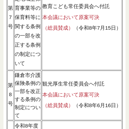
教育こども常任委員会へ付託
第
育事業等の
本会議において原案可決
7
保育料等に
号
関する条例
（総員賛成）
（令和8年7月15日）
の一部を改
正する条例
の制定につ
いて
鎌倉市介護
保険条例の
観光厚生常任委員会へ付託
第
一部を改正
8
本会議において原案可決
する条例の
号
（総員賛成）
（令和8年6月16日）
制定につい
て
令和8年度