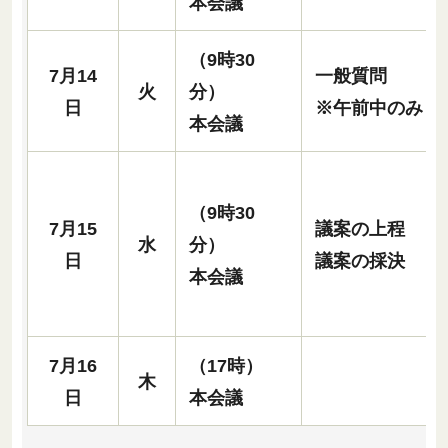
本会議
（9時30
7月14
一般質問
火
分）
日
※午前中のみ
本会議
（9時30
7月15
議案の上程
水
分）
日
議案の採決
本会議
7月16
（17時）
木
日
本会議