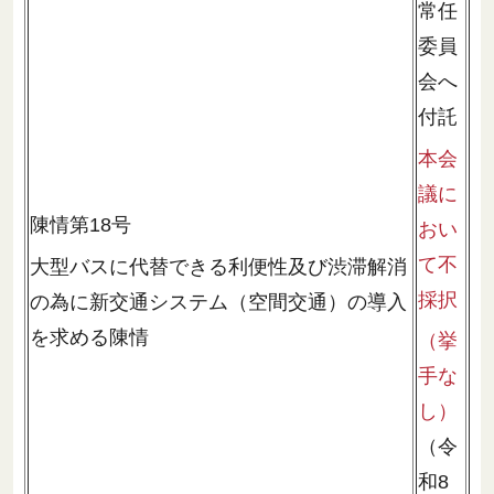
常任
委員
会へ
付託
本会
議に
陳情第18号
おい
て不
大型バスに代替できる利便性及び渋滞解消
採択
の為に新交通システム（空間交通）の導入
を求める陳情
（挙
手な
し）
（令
和8