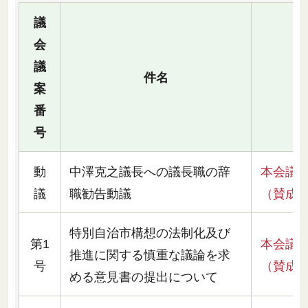
議
会
議
審
件名
案
（
番
号
動
中澤克之議長への議長職の辞
本会議
議
職勧告動議
（賛成
特別自治市構想の法制化及び
第1
本会議
推進に関する慎重な議論を求
号
（賛成
める意見書の提出について