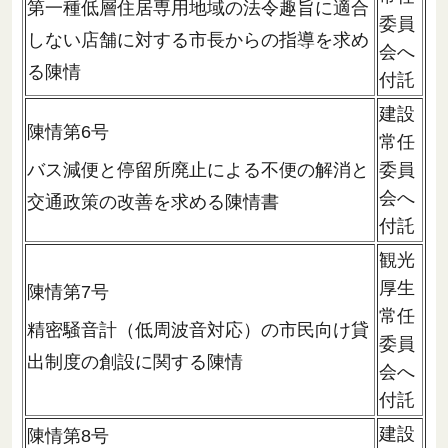
第一種低層住居専用地域の法令趣旨に適合
委員
しない店舗に対する市長からの指導を求め
会へ
る陳情
付託
建設
陳情第6号
常任
バス減便と停留所廃止による不便の解消と
委員
会へ
交通政策の改善を求める陳情書
付託
観光
厚生
陳情第7号
常任
精密騒音計（低周波音対応）の市民向け貸
委員
出制度の創設に関する陳情
会へ
付託
建設
陳情第8号