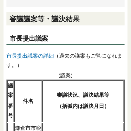
審議議案等・議決結果
市長提出議案
市長提出議案の詳細
（過去の議案もご覧になれま
す。）
(議案)
議
案
審議状況、議決結果等
件名
番
（括弧内は議決月日）
号
鎌倉市市税