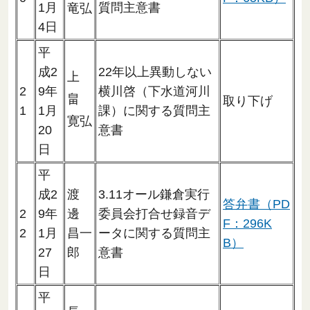
1月
質問主意書
竜弘
4日
平
成2
22年以上異動しない
上
2
9年
横川啓（下水道河川
畠
取り下げ
1
1月
課）に関する質問主
寛弘
20
意書
日
平
成2
渡
3.11オール鎌倉実行
答弁書（PD
2
9年
邊
委員会打合せ録音デ
F：296K
2
1月
昌一
ータに関する質問主
B）
27
郎
意書
日
平