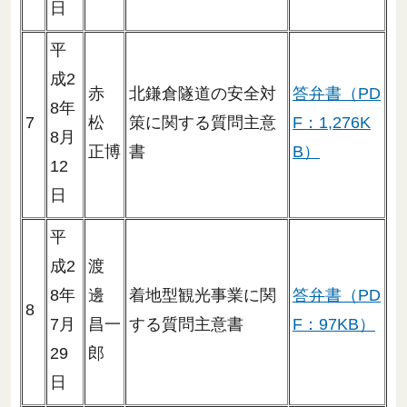
日
平
成2
赤
北鎌倉隧道の安全対
答弁書（PD
8年
7
松
策に関する質問主意
F：1,276K
8月
正博
書
B）
12
日
平
成2
渡
8年
邊
着地型観光事業に関
答弁書（PD
8
7月
昌一
する質問主意書
F：97KB）
29
郎
日