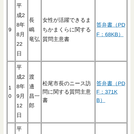
平
成2
長
女性が活躍できるま
8年
答弁書（PD
9
嶋
ちかまくらに関する
8月
F：68KB）
竜弘
質問主意書
22
日
平
成2
渡
松尾市長のニース訪
答弁書（PD
8年
邊
1
問に関する質問主意
F：371K
0
9月
昌一
書
B）
12
郎
日
平