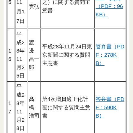
5
11
之）に関する質問主
（PDF：96
寛弘
意書
月1
KB）
7日
平
成2
渡
平成28年11月24日東
答弁書（PD
1
8年
邊
京新聞に関する質問
F：278K
6
11
昌一
主意書
B）
月2
郎
5日
平
成2
髙
第4次職員適正化計
答弁書（PD
1
8年
橋
画に関する質問主意
F：590K
7
11
浩司
書
B）
月2
8日