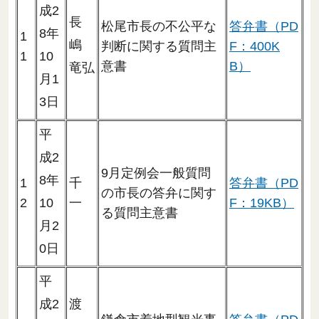
成2
長
松尾市長の不公平な
答弁書（PD
8年
1
嶋
判断に関する質問主
F：400K
1
10
意書
B）
竜弘
月1
3日
平
成2
9月定例会一般質問
8年
1
千
答弁書（PD
の市長の答弁に関す
2
10
一
F：19KB）
る質問主意書
月2
0日
平
成2
渡