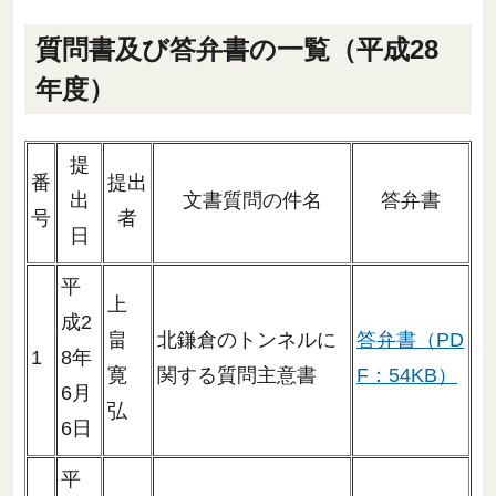
質問書及び答弁書の一覧（平成28
年度）
提
番
提出
出
文書質問の件名
答弁書
号
者
日
平
上
成2
畠
北鎌倉のトンネルに
答弁書（PD
1
8年
寛
関する質問主意書
F：54KB）
6月
弘
6日
平