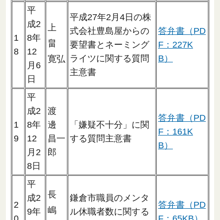
平
平成27年2月4日の株
成2
上
式会社豊島屋からの
答弁書（PD
1
8年
畠
要望書とネーミング
F：227K
8
12
ライツに関する質問
B）
寛弘
月6
主意書
日
平
成2
渡
答弁書（PD
1
8年
邊
「嫌疑不十分」に関
F：161K
9
12
昌一
する質問主意書
B）
月2
郎
8日
平
長
成2
鎌倉市職員のメンタ
2
答弁書（PD
嶋
9年
ル休職者数に関する
0
F：65KB）