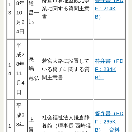
鎌倉市着地型観光事
答弁書（PD
8年
邊
1
業に関する質問主意
F：214K
3
10
昌一
書
B）
月2
郎
4日
平
成2
長
若宮大路に設置して
答弁書（PD
8年
1
嶋
いる椅子に関する質
F：234K
4
11
問主意書
B）
竜弘
月4
日
平
答弁書（PD
成2
社会福祉法人鎌倉静
上
F：265K
8年
1
養館（理事長 西崎猛
畠
B）
資料