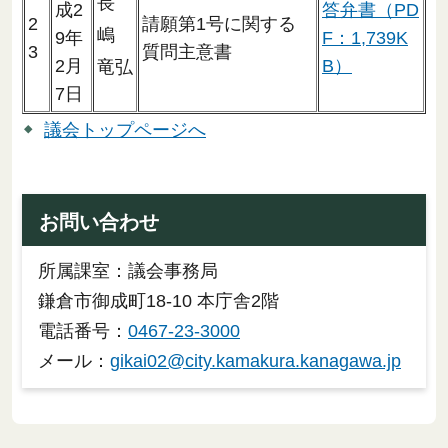
長
成2
答弁書（PD
2
請願第1号に関する
嶋
9年
F：1,739K
3
質問主意書
2月
B）
竜弘
7日
議会トップページへ
お問い合わせ
所属課室：議会事務局
鎌倉市御成町18-10 本庁舎2階
電話番号：
0467-23-3000
メール：
gikai02@city.kamakura.kanagawa.jp