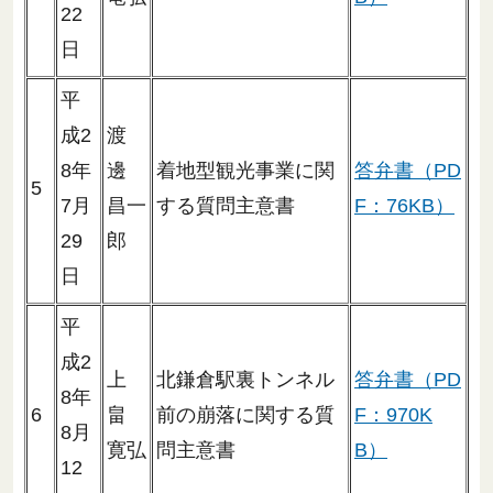
22
日
平
成2
渡
8年
邊
着地型観光事業に関
答弁書（PD
5
7月
昌一
する質問主意書
F：76KB）
29
郎
日
平
成2
上
北鎌倉駅裏トンネル
答弁書（PD
8年
6
畠
前の崩落に関する質
F：970K
8月
寛弘
問主意書
B）
12