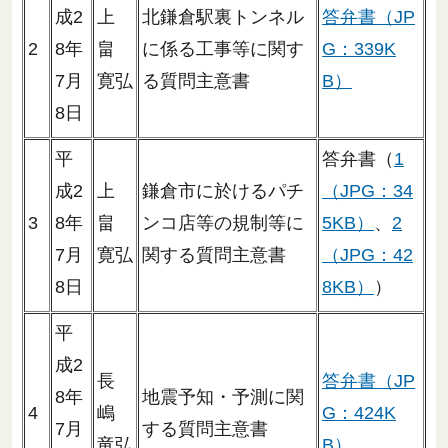
成2
上
北鎌倉駅裏トンネル
答弁書（JP
2
8年
畠
に係る工事等に関す
G：339K
7月
寛弘
る質問主意書
B）
8日
平
答弁書（
1
成2
上
鎌倉市に於けるパチ
（JPG：34
3
8年
畠
ンコ店等の規制等に
5KB）
、
2
7月
寛弘
関する質問主意書
（JPG：42
8日
8KB）
）
平
成2
長
答弁書（JP
8年
地震予知・予測に関
4
嶋
G：424K
7月
する質問主意書
竜弘
B）