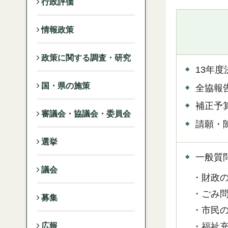
行政評価
情報政策
政策に関する調査・研究
13年
国・県の施策
全協報
補正予
審議会・協議会・委員会
請願・
選挙
一般質
議会
・財政の
・ごみ問
募集
・市民の
・福祉充
広報