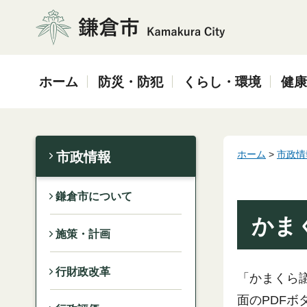
鎌倉市
ホーム
防災・防犯
くらし・環境
健康
ホーム
>
市政情
市政情報
鎌倉市について
かま
施策・計画
行財政改革
「かまくら
面のPDF