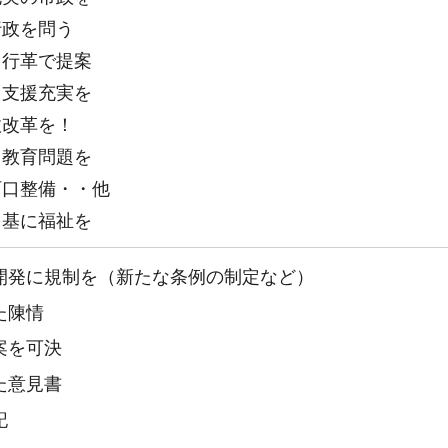
政を問う
行革で提案
支援充実を
改革を！
教育問題を
口整備・・他
基に福祉を
開発に規制を（新たな条例の制定など）
た陳情
案を可決
た意見書
記