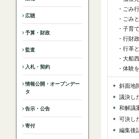
・ごみ行
広聴
・ごみと
・子育て
予算・財政
・行財政
・行革と
監査
・大船西
入札・契約
・体験を
情報公開・オープンデー
斜面地
タ
議決し
和解議
告示・公告
可決し
寄付
編集後