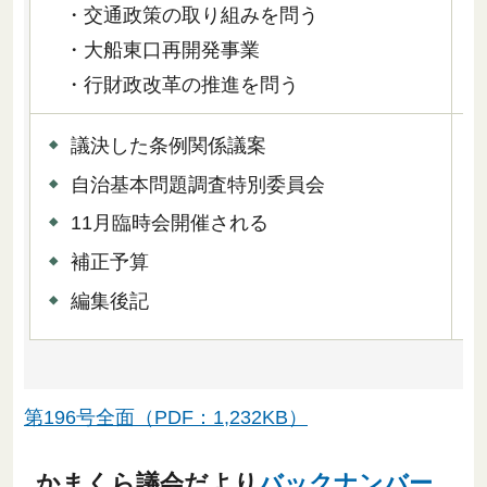
2
・交通政策の取り組みを問う
・大船東口再開発事業
・行財政改革の推進を問う
議決した条例関係議案
自治基本問題調査特別委員会
11月臨時会開催される
4
補正予算
編集後記
第196号全面（PDF：1,232KB）
かまくら議会だより
バックナンバー