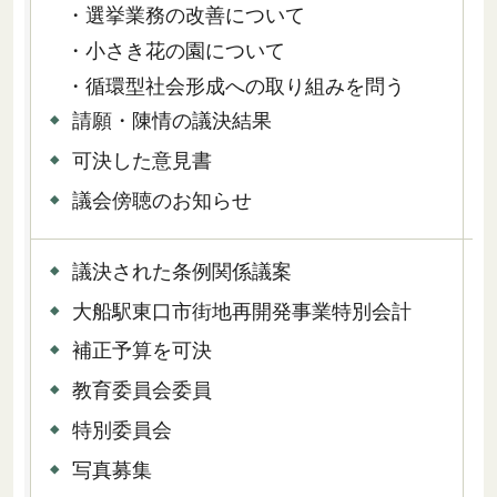
・選挙業務の改善について
・小さき花の園について
2
・循環型社会形成への取り組みを問う
請願・陳情の議決結果
可決した意見書
議会傍聴のお知らせ
議決された条例関係議案
大船駅東口市街地再開発事業特別会計
補正予算を可決
教育委員会委員
4
特別委員会
写真募集