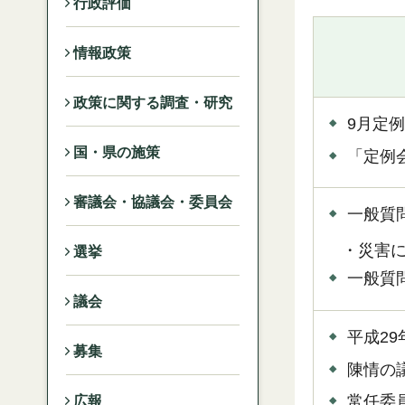
行政評価
情報政策
政策に関する調査・研究
9月定
国・県の施策
「定例
審議会・協議会・委員会
一般質
・災害に
選挙
一般質
議会
平成2
募集
陳情の
常任委
広報