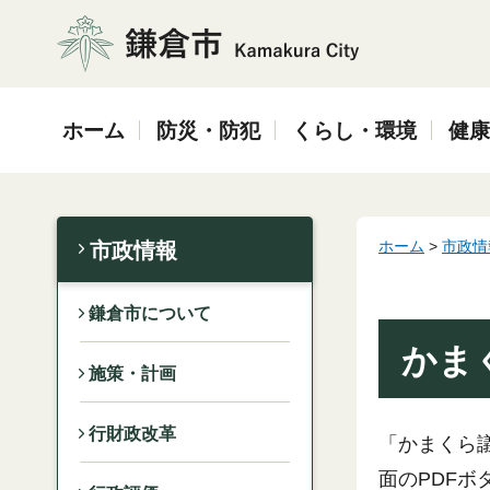
鎌倉市
ホーム
防災・防犯
くらし・環境
健康
ホーム
>
市政情
市政情報
鎌倉市について
かま
施策・計画
行財政改革
「かまくら
面のPDF