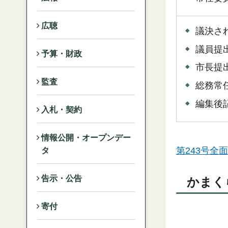
広聴
議決さ
議員提
予算・財政
市長提
監査
総務常
編集後
入札・契約
情報公開・オープンデー
第243号全面
タ
告示・公告
かまく
寄付