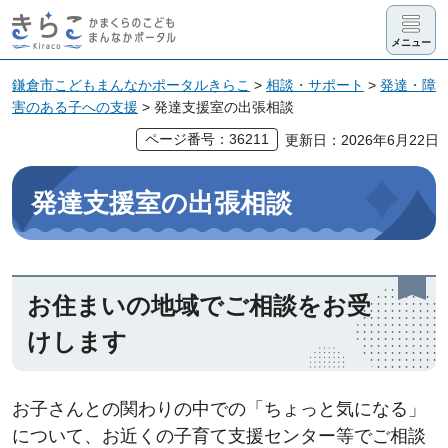
きらこ かま
メニュー
くらのこど
も まんなか
鎌倉市こどもまんなかポータルきらこ
>
相談・サポート
>
発達・障
害のある子への支援
> 発達支援室の出張相談
ポータル
ページ番号：36211
更新日：2026年6月22日
発達支援室の出張相談
お住まいの地域でご相談をお受
けします
お子さんとの関わりの中での「ちょっと気になる」
について、お近くの子育て支援センター等でご相談