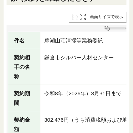
画面サイズで表示
件名
扇湖山荘清掃等業務委託
契約相
鎌倉市シルバー人材センター
手の名
称
契約期
令和8年（2026年）3月31日まで
間
契約金
302,476円（うち消費税額および地方消
額