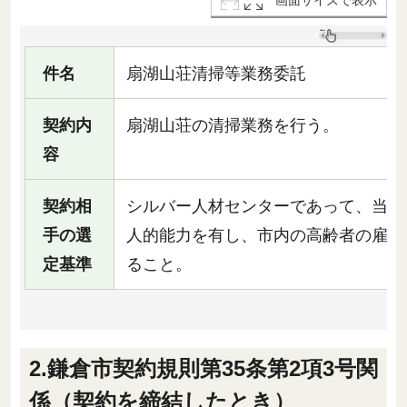
画面サイズで表示
件名
扇湖山荘清掃等業務委託
契約内
扇湖山荘の清掃業務を行う。
容
契約相
シルバー人材センターであって、当該
手の選
人的能力を有し、市内の高齢者の雇用
定基準
ること。
2.鎌倉市契約規則第35条第2項3号関
係（契約を締結したとき）