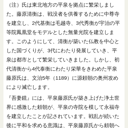
（注）氏は東北地方の平泉を拠点に繁栄しまし
た。藤原清衡は、戦没者を供養するために中尊寺
を建立し、2代基衡は毛越寺、3代秀衡が宇治の平
等院鳳凰堂をモデルとした無量光院を建立しま
す。このようにして、清衡が築いた仏教を中心と
した国づくりが、3代にわたり発展していき、平
泉は都市として繁栄していきました。しかし、初
代清衡から4代泰衡にわたり栄華をきわめた平泉
藤原氏は、文治5年（1189）に源頼朝の奥州攻め
により滅亡します。
『吾妻鏡』には、平泉藤原氏が築き上げた浄土世
界に感激した頼朝が、平泉の寺院を模して永福寺
を建立したことが記されています。戦乱が続いた
後に平和を求める意識は、平泉藤原氏から頼朝へ