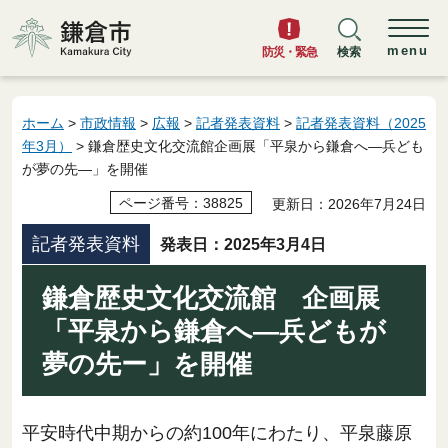
鎌倉市
menu
防災・緊急
検索
ホーム
>
市政情報
>
広報
>
記者発表資料
>
記者発表資料（2025
年3月）
> 鎌倉歴史文化交流館企画展「平泉から鎌倉へ―兵ども
が夢の先―」を開催
ページ番号：38825
更新日：2026年7月24日
記者発表資料
発表日：2025年3月4日
鎌倉歴史文化交流館 企画展
「平泉から鎌倉へ―兵どもが
夢の先ー」を開催
平安時代中期からの約100年にわたり、平泉藤原