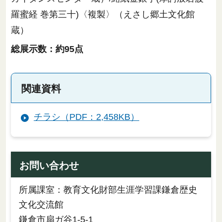
羅蜜経 巻第三十)〈複製〉（えさし郷土文化館
蔵）
総展示数：約95点
関連資料
チラシ（PDF：2,458KB）
お問い合わせ
所属課室：教育文化財部生涯学習課鎌倉歴史
文化交流館
鎌倉市扇ガ谷1-5-1