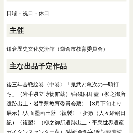
日曜・祝日・休日
主催
鎌倉歴史文化交流館（鎌倉市教育委員会）
主な出品予定作品
後三年合戦絵巻〈中巻〉「鬼武と亀次の一騎打
ち」（岩手県立博物館蔵）/白磁四耳壺（柳之御所
遺跡出土・岩手県教育委員会蔵）【3月下旬より
展示】/人面墨画土器〈複製〉・折敷（人々給絹日
記）〈複製〉（柳之御所遺跡出土・平泉世界遺産
ガイダンスセンター蔵）/紺紙金銀字(摩訶般若波