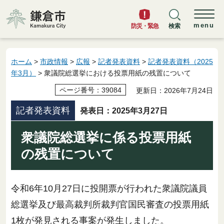
鎌倉市
menu
防災・緊急
検索
ホーム
>
市政情報
>
広報
>
記者発表資料
>
記者発表資料（2025
年3月）
> 衆議院総選挙における投票用紙の残置について
ページ番号：39084
更新日：2026年7月24日
記者発表資料
発表日：2025年3月27日
衆議院総選挙に係る投票用紙
の残置について
令和6年10月27日に投開票が行われた衆議院議員
総選挙及び最高裁判所裁判官国民審査の投票用紙
1枚が発見される事案が発生しました。