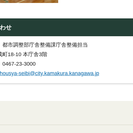
わせ
：都市調整部庁舎整備課庁舎整備担当
町18-10 本庁舎3階
467-23-3000
housya-seibi@city.kamakura.kanagawa.jp