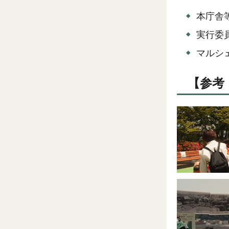
本庁舎
実行委
マルシ
【参考