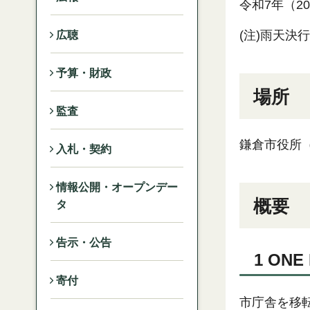
令和7年（2
(注)雨天
広聴
予算・財政
場所
監査
鎌倉市役所（
入札・契約
情報公開・オープンデー
概要
タ
告示・公告
1 ONE
寄付
市庁舎を移