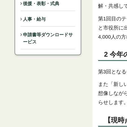
後援・表彰・式典
解・共感して
第1回目の
人事・給与
と市役所に
申請書等ダウンロードサ
4,000人
ービス
2 今
第3回とな
また「新し
想像しなが
らせします
【現時