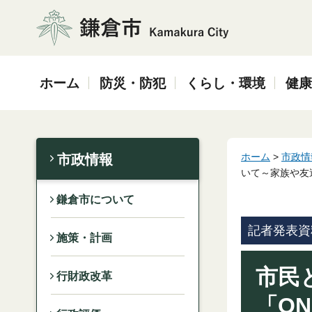
鎌倉市
ホーム
防災・防犯
くらし・環境
健康
ホーム
>
市政情
市政情報
いて～家族や友
鎌倉市について
記者発表資
施策・計画
市民
行財政改革
「ON