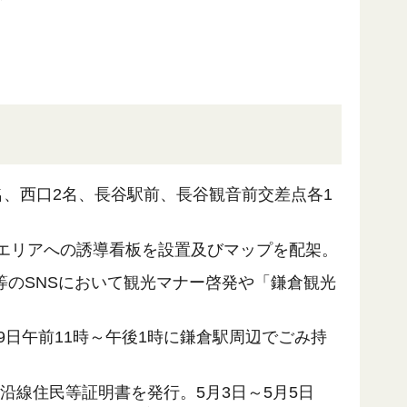
2名、西口2名、長谷駅前、長谷観音前交差点各1
谷エリアへの誘導看板を設置及びマップを配架。
ok等のSNSにおいて観光マナー啓発や「鎌倉観光
9日午前11時～午後1時に鎌倉駅周辺でごみ持
電沿線住民等証明書を発行。5月3日～5月5日