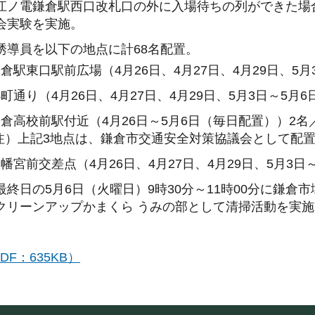
江ノ電鎌倉駅西口改札口の外に入場待ちの列ができた場
会実験を実施。
誘導員を以下の地点に計68名配置。
倉駅東口駅前広場（4月26日、4月27日、4月29日、5月
町通り（4月26日、4月27日、4月29日、5月3日～5月6
倉高校前駅付近（4月26日～5月6日（毎日配置））2名／
注）上記3地点は、鎌倉市交通安全対策協議会として配
幡宮前交差点（4月26日、4月27日、4月29日、5月3日～
最終日の5月6日（火曜日）9時30分～11時00分に鎌
クリーンアップかまくら うみの部として清掃活動を実
F：635KB）