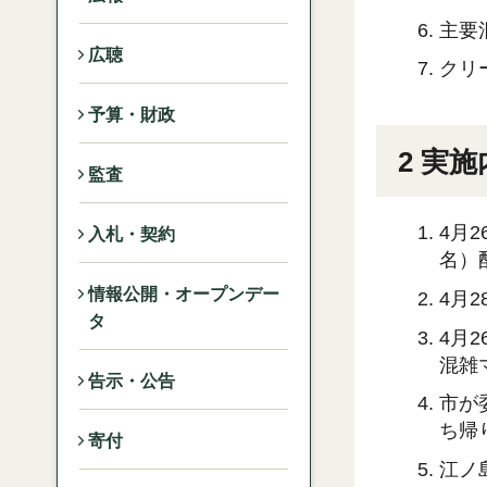
主要
広聴
クリ
予算・財政
2 実
監査
4月
入札・契約
名）
情報公開・オープンデー
4月
タ
4月
混雑
告示・公告
市が
ち帰
寄付
江ノ