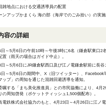
混雑地点における交通誘導員の配置
ーンアップかまくら 海の部（海岸でのごみ拾い）の実施
施内容の詳細
26日～5月6日の午前10時～午後3時に6名（鎌倉駅東口
配置（雨天の場合はガイド中止）。
28日～5月6日にJR鎌倉駅西口及び江ノ電鎌倉駅前に長
26日～5月6日の期間中、X（旧ツイッター）、Facebo
マップ」の周知を通じた混雑回避誘導を通知。
委嘱する「まち美化推進員」との市民協働により、4月2
りの周知啓発（ポケットティッシュ1,500個配布）。
島電鉄株式会社協力のもと、4月23日～4月26日に江ノ