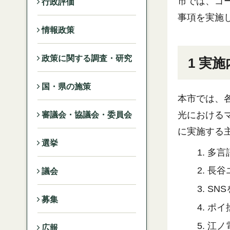
市では、ゴ
行政評価
事項を実施
情報政策
政策に関する調査・研究
1 実
国・県の施策
本市では、
光における
審議会・協議会・委員会
に実施する
選挙
多言
長谷
議会
SN
募集
ポイ
江ノ
広報