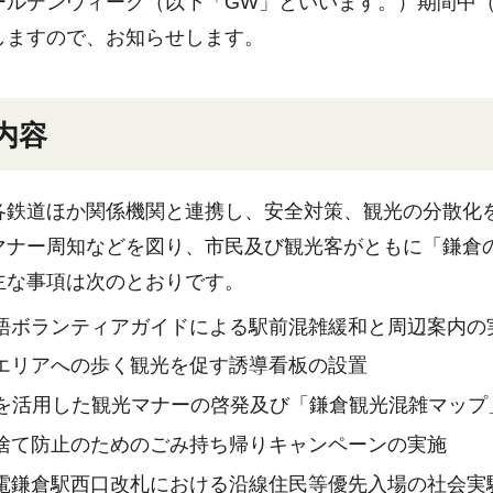
ールデンウィーク（以下「GW」といいます。）期間中（4
しますので、お知らせします。
施内容
各鉄道ほか関係機関と連携し、安全対策、観光の分散化
マナー周知などを図り、市民及び観光客がともに「鎌倉
主な事項は次のとおりです。
語ボランティアガイドによる駅前混雑緩和と周辺案内の
エリアへの歩く観光を促す誘導看板の設置
Sを活用した観光マナーの啓発及び「鎌倉観光混雑マップ
捨て防止のためのごみ持ち帰りキャンペーンの実施
電鎌倉駅西口改札における沿線住民等優先入場の社会実