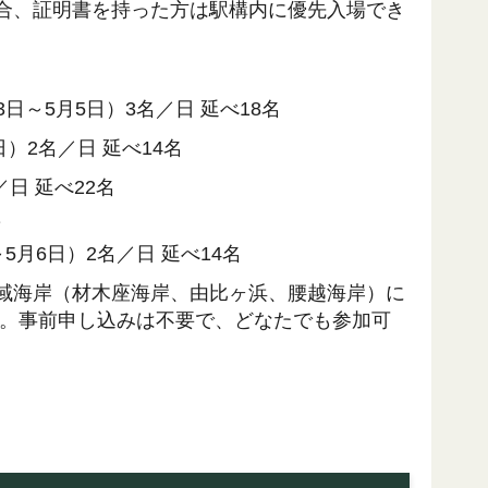
合、証明書を持った方は駅構内に優先入場でき
3日～5月5日）3名／日 延べ18名
日）2名／日 延べ14名
日 延べ22名
置
5月6日）2名／日 延べ14名
倉市域海岸（材木座海岸、由比ヶ浜、腰越海岸）に
施。事前申し込みは不要で、どなたでも参加可