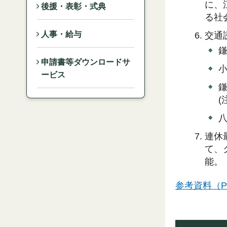
に、
後援・表彰・式典
る社
人事・給与
交通
鎌
申請書等ダウンロードサ
小
ービス
鎌
(
八
連休
て、
能。
参考資料（PD