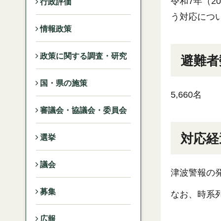
令和7年（2
行政評価
う対応につ
情報政策
政策に関する調査・研究
避難者
国・県の施策
5,660名
審議会・協議会・委員会
対応経
選挙
議会
津波警報の
募集
なお、時系
広報