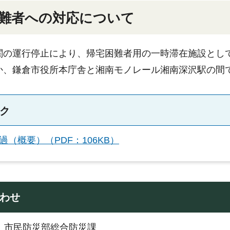
難者への対応について
関の運行停止により、帰宅困難者用の一時滞在施設とし
か、鎌倉市役所本庁舎と湘南モノレール湘南深沢駅の間で、
ク
過（概要）（PDF：106KB）
わせ
：市民防災部総合防災課