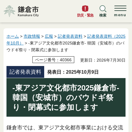
鎌倉市
menu
防災・緊急
検索
ホーム
>
市政情報
>
広報
>
記者発表資料
>
記者発表資料（2025
年10月）
> -東アジア文化都市2025鎌倉市- 韓国（安城市）のバ
ウドギ祭り・閉幕式に参加します
ページ番号：40366
更新日：2026年7月30日
記者発表資料
発表日：2025年10月9日
-東アジア文化都市2025鎌倉市-
韓国（安城市）のバウドギ祭
り・閉幕式に参加します
鎌倉市では、東アジア文化都市事業における交流