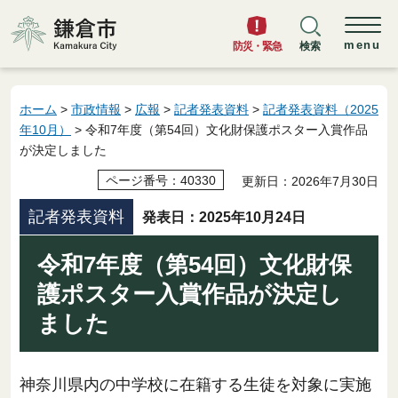
鎌倉市
menu
防災・緊急
検索
ホーム
>
市政情報
>
広報
>
記者発表資料
>
記者発表資料（2025
年10月）
> 令和7年度（第54回）文化財保護ポスター入賞作品
が決定しました
ページ番号：40330
更新日：2026年7月30日
記者発表資料
発表日：2025年10月24日
令和7年度（第54回）文化財保
護ポスター入賞作品が決定し
ました
神奈川県内の中学校に在籍する生徒を対象に実施