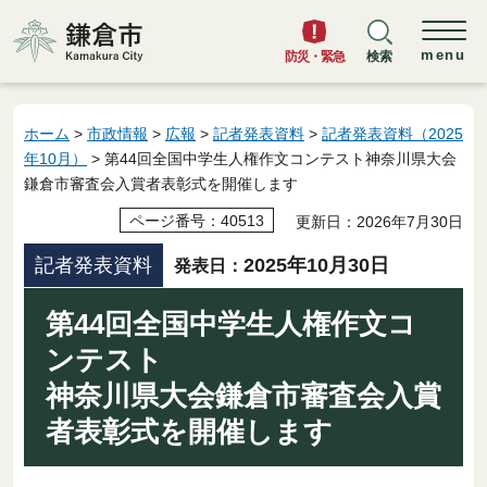
鎌倉市
menu
防災・緊急
検索
ホーム
>
市政情報
>
広報
>
記者発表資料
>
記者発表資料（2025
年10月）
> 第44回全国中学生人権作文コンテスト神奈川県大会
鎌倉市審査会入賞者表彰式を開催します
ページ番号：40513
更新日：2026年7月30日
記者発表資料
2025年10月30日
発表日：
第44回全国中学生人権作文コ
ンテスト
神奈川県大会鎌倉市審査会入賞
者表彰式を開催します