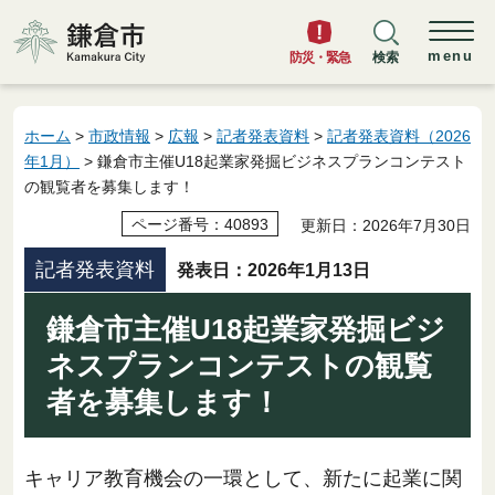
鎌倉市
menu
防災・緊急
検索
ホーム
>
市政情報
>
広報
>
記者発表資料
>
記者発表資料（2026
年1月）
> 鎌倉市主催U18起業家発掘ビジネスプランコンテスト
の観覧者を募集します！
ページ番号：40893
更新日：2026年7月30日
記者発表資料
発表日：2026年1月13日
鎌倉市主催U18起業家発掘ビジ
ネスプランコンテストの観覧
者を募集します！
キャリア教育機会の一環として、新たに起業に関