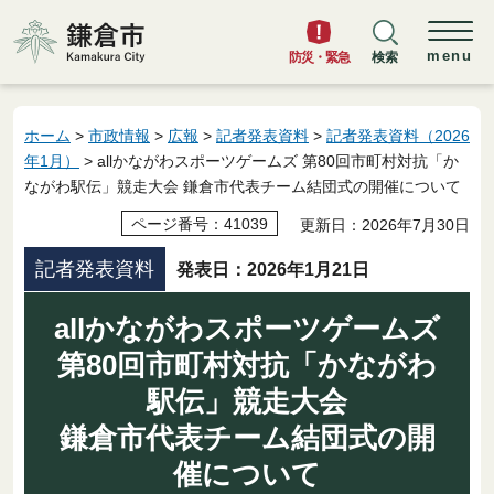
鎌倉市
menu
防災・緊急
検索
ホーム
>
市政情報
>
広報
>
記者発表資料
>
記者発表資料（2026
年1月）
> allかながわスポーツゲームズ 第80回市町村対抗「か
ながわ駅伝」競走大会 鎌倉市代表チーム結団式の開催について
ページ番号：41039
更新日：2026年7月30日
記者発表資料
発表日：2026年1月21日
allかながわスポーツゲームズ
第80回市町村対抗「かながわ
駅伝」競走大会
鎌倉市代表チーム結団式の開
催について