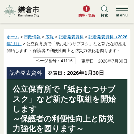
鎌倉市
menu
防災・緊急
検索
ホーム
>
市政情報
>
広報
>
記者発表資料
>
記者発表資料（2026
年1月）
> 公立保育所で「紙おむつサブスク」など新たな取組を
開始します ～保護者の利便性向上と防災力強化を図ります～
ページ番号：41116
更新日：2026年7月30日
記者発表資料
2026年1月30日
発表日：
公立保育所で「紙おむつサブ
スク」など新たな取組を開始
します
～保護者の利便性向上と防災
力強化を図ります～