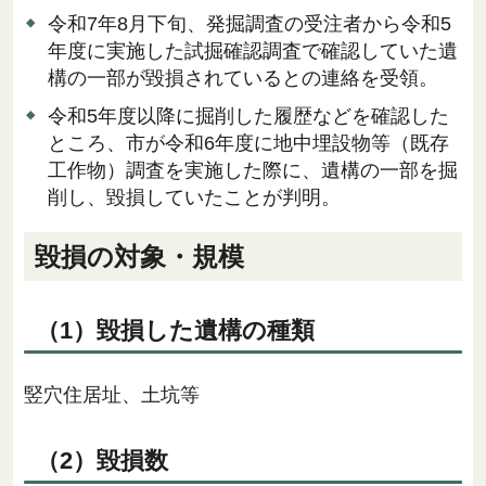
令和7年8月下旬、発掘調査の受注者から令和5
年度に実施した試掘確認調査で確認していた遺
構の一部が毀損されているとの連絡を受領。
令和5年度以降に掘削した履歴などを確認した
ところ、市が令和6年度に地中埋設物等（既存
工作物）調査を実施した際に、遺構の一部を掘
削し、毀損していたことが判明。
毀損の対象・規模
（1）毀損した遺構の種類
竪穴住居址、土坑等
（2）毀損数