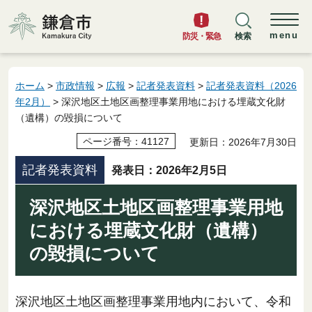
鎌倉市
menu
防災・緊急
検索
ホーム
>
市政情報
>
広報
>
記者発表資料
>
記者発表資料（2026
年2月）
> 深沢地区土地区画整理事業用地における埋蔵文化財
（遺構）の毀損について
ページ番号：41127
更新日：2026年7月30日
記者発表資料
発表日：2026年2月5日
深沢地区土地区画整理事業用地
における埋蔵文化財（遺構）
の毀損について
深沢地区土地区画整理事業用地内において、令和