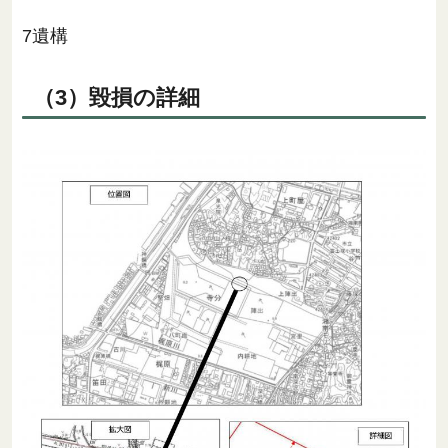
7遺構
（3）毀損の詳細