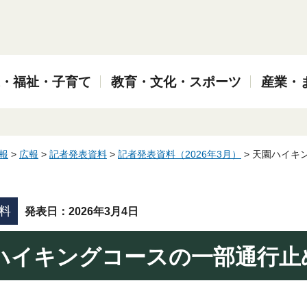
・福祉・子育て
教育・文化・スポーツ
産業・
報
>
広報
>
記者発表資料
>
記者発表資料（2026年3月）
> 天園ハイキ
料
発表日：2026年3
月4
日
ハイキングコースの一部通行止