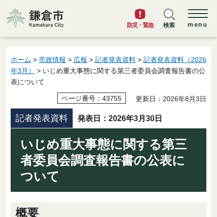
鎌倉市
menu
防災・緊急
検索
ホーム
>
市政情報
>
広報
>
記者発表資料
>
記者発表資料（2026
年3月）
> いじめ重大事態に関する第三者委員会調査報告書の公
表について
ページ番号：43755
更新日：2026年8月3日
記者発表資料
発表日：2026年3月30日
いじめ重大事態に関する第三
者委員会調査報告書の公表に
ついて
概要