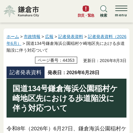
鎌倉市
menu
防災・緊急
検索
ホーム
>
市政情報
>
広報
>
記者発表資料
>
記者発表資料（2026
年6月）
> 国道134号鎌倉海浜公園稲村ケ崎地区先における歩道
陥没に伴う対応ついて
ページ番号：44353
更新日：2026年8月3日
記者発表資料
発表日：2026年6月28日
国道134号鎌倉海浜公園稲村ケ
崎地区先における歩道陥没に
伴う対応ついて
令和8年（2026年）6月27日、鎌倉海浜公園稲村ケ