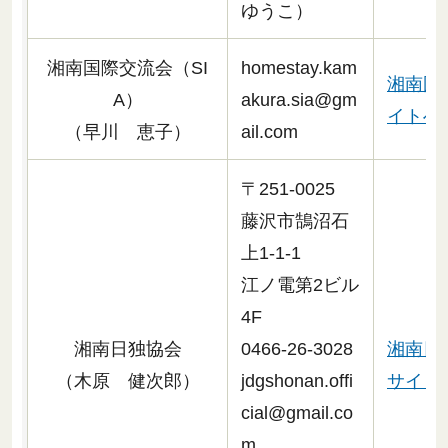
ゆうこ）
湘南国際交流会（SI
homestay.kam
湘南国際
A）
akura.sia@gm
イトへリ
（早川 恵子）
ail.com
〒251-0025
藤沢市鵠沼石
上1-1-1
江ノ電第2ビル
4F
湘南日独協会
0466-26-3028
湘南日
（木原 健次郎）
jdgshonan.offi
サイトへ
cial@gmail.co
m