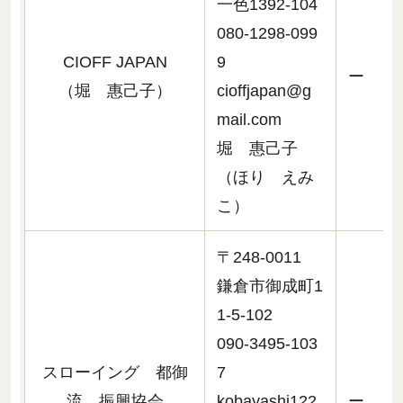
一色1392-104
080-1298-099
CIOFF JAPAN
9
ー
（堀 惠己子）
cioffjapan@g
mail.com
堀 惠己子
（ほり えみ
こ）
〒248-0011
鎌倉市御成町1
1-5-102
090-3495-103
スローイング 都御
7
流 振興協会
kobayashi122
ー