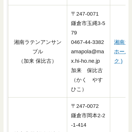
〒247-0071
鎌倉市玉縄3-5
79
湘南ラテンアンサン
0467-44-3382
湘南ラ
ブル
amapola@ma
ホーム
（加来 保比古）
x.hi-ho.ne.jp
ク )
加来 保比古
（かく やす
ひこ）
〒247-0072
鎌倉市岡本2-2
-1-414