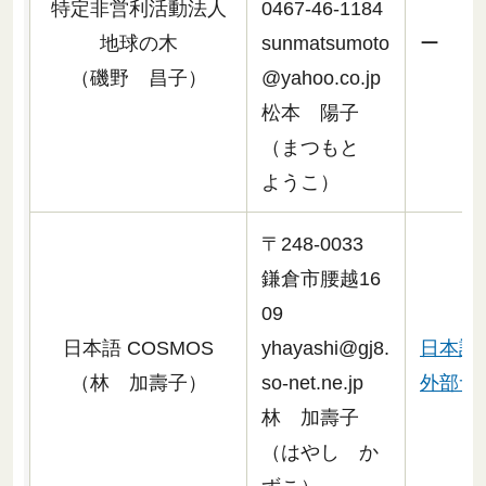
特定非営利活動法人
0467-46-1184
地球の木
sunmatsumoto
ー
（磯野 昌子）
@yahoo.co.jp
松本 陽子
（まつもと
ようこ）
〒248-0033
鎌倉市腰越16
09
日本語 COSMOS
yhayashi@gj8.
日本語
（林 加壽子）
so-net.ne.jp
外部サ
林 加壽子
（はやし か