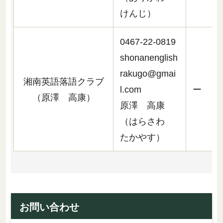
けんじ）
0467-22-0819
shonanenglish
rakugo@gmai
湘南英語落語クラブ
l.com
ー
（原澤 高康）
原澤 高康
（はらさわ
たかやす）
お問い合わせ