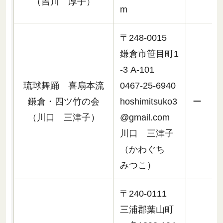
（吉川 厚子）
m
〒248-0015
鎌倉市笹目町1
-3 A-101
琉球舞踊 喜扇本流
0467-25-6940
鎌倉・四ツ竹の会
hoshimitsuko3
ー
（川口 三津子）
@gmail.com
川口 三津子
（かわぐち
みつこ）
〒240-0111
三浦郡葉山町