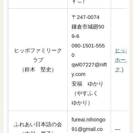
ずこ）
〒247-0074
鎌倉市城廻50
9-6
090-1501-555
ヒッポファミリーク
ヒッポ
0
ラブ
ホーム
qwl07227@nift
（鈴木 堅史）
ク )
y.com
安福 ゆかり
（やすふく
ゆかり）
fureai.nihongo
ふれあい日本語の会
91@gmail.co
―