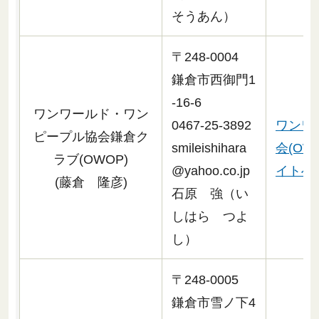
そうあん）
〒248-0004
鎌倉市西御門1
-16-6
ワンワールド・ワン
0467-25-3892
ワンワ
ピープル協会鎌倉ク
smileishihara
会(OW
ラブ(OWOP)
@yahoo.co.jp
イトへリ
(藤倉 隆彦)
石原 強（い
しはら つよ
し）
〒248-0005
鎌倉市雪ノ下4