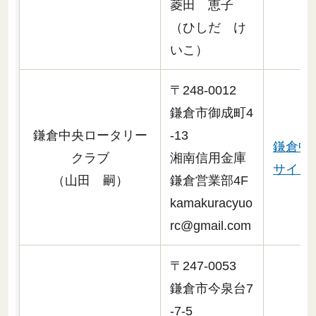
菱田 恵子
（ひしだ け
いこ）
〒248-0012
鎌倉市御成町4
鎌倉中央ロータリー
-13
鎌倉中
クラブ
湘南信用金庫
サイトへ
（山田 嗣）
鎌倉営業部4F
kamakuracyuo
rc@gmail.com
〒247-0053
鎌倉市今泉台7
-7-5