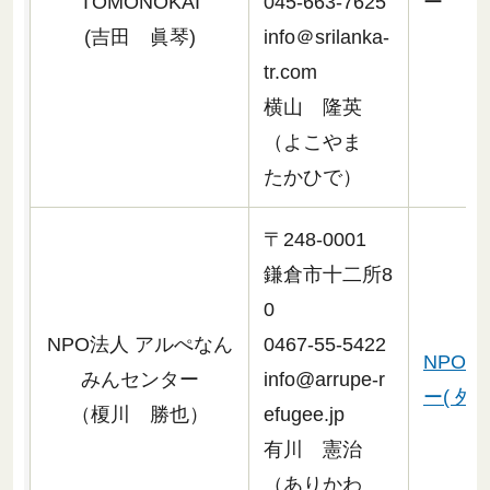
TOMONOKAI
045-663-7625
ー
(吉田 眞琴)
info＠srilanka-
tr.com
横山 隆英
（よこやま
たかひで）
〒248-0001
鎌倉市十二所8
0
NPO法人 アルぺなん
0467-55-5422
NPO
みんセンター
info@arrupe-r
ー( 外
（榎川 勝也）
efugee.jp
有川 憲治
（ありかわ