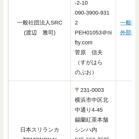
-2-10
090-3900-931
一般社団法人SRC
2
一般社
(渡辺 雅司)
PEH01053＠ni
外部サ
fty.com
菅原 信夫
（すがはら
のぶお）
〒231-0003
横浜市中区北
中通り4-45
錫蘭紅茶本舗
日本スリランカ
シンハ内