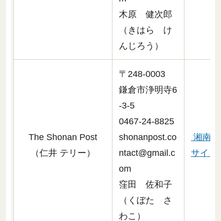
木原 健次郎
（きはら け
んじろう）
〒248-0003
鎌倉市浄明寺6
-3-5
0467-24-8825
The Shonan Post
shonanpost.co
湘南ポ
（仁井 テリー）
ntact@gmail.c
サイトへ
om
窪田 佐和子
（くぼた さ
わこ）