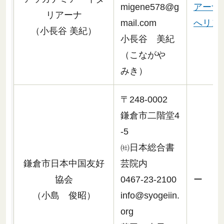
migene578@g
アーナ
リアーナ
mail.com
へリンク
（小長谷 美紀）
小長谷 美紀
（こながや
みき）
〒248-0002
鎌倉市二階堂4
-5
㈳日本総合書
鎌倉市日本中国友好
芸院内
協会
0467-23-2100
ー
（小島 俊昭）
info@syogeiin.
org