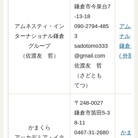
鎌倉市今泉台7
-13-18
アムネスティ・イン
090-2794-485
アムネ
ターナショナル鎌倉
3
ナル
グループ
sadotomo333
鎌倉グ
（佐渡友 哲）
@gmail.com
( 外部
佐渡友 哲
（さどとも
てつ）
〒248-0027
鎌倉市笛田5-3
8-11
かまくら
0467-31-2680
かまく
アッカデミア・イタ