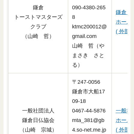
鎌倉
090-4380-265
鎌倉ト
トーストマスターズ
8
ホーム
クラブ
ktmc200012@
( 外部
（山崎 哲）
gmail.com
山崎 哲（や
まさき さと
る）
〒247-0056
鎌倉市大船17
09-18
一般社団法人
0467-44-5876
一般社
鎌倉日仏協会
mta_381@gb
ホーム
（山崎 宗城）
4.so-net.me.jp
( 外部