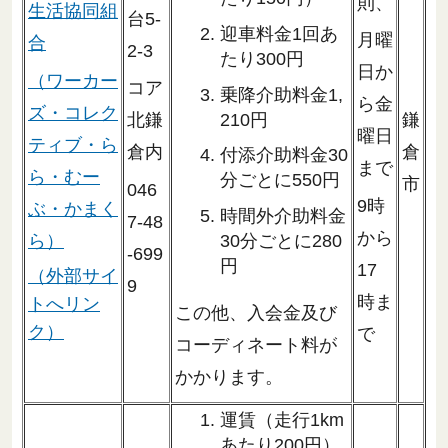
則、
生活協同組
台5-
迎車料金1回あ
月曜
合
2-3
たり300円
日か
（ワーカー
コア
乗降介助料金1,
ら金
ズ・コレク
210円
鎌
北鎌
曜日
ティブ・ら
倉
倉内
付添介助料金30
まで
ら・むー
分ごとに550円
市
046
9時
ぶ・かまく
時間外介助料金
7-48
から
ら）
30分ごとに280
-699
円
17
（外部サイ
9
時ま
トへリン
この他、入会金及び
ク）
で
コーディネート料が
かかります。
運賃（走行1km
あたり200円）