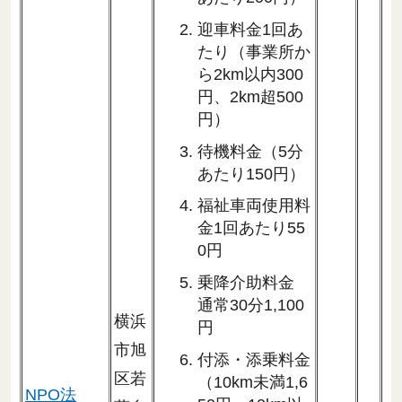
迎車料金1回あ
たり（事業所か
ら2km以内300
円、2km超500
円）
待機料金（5分
あたり150円）
福祉車両使用料
金1回あたり55
0円
乗降介助料金
通常30分1,100
横浜
円
市旭
付添・添乗料金
区若
（10km未満1,6
NPO法