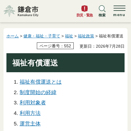
鎌倉市
menu
防災・緊急
検索
ホーム
>
健康・福祉・子育て
>
福祉
>
福祉政策
> 福祉有償運送
ページ番号：552
更新日：2026年7月28日
福祉有償運送
福祉有償運送とは
制度開始の経緯
利用対象者
利用方法
運営主体