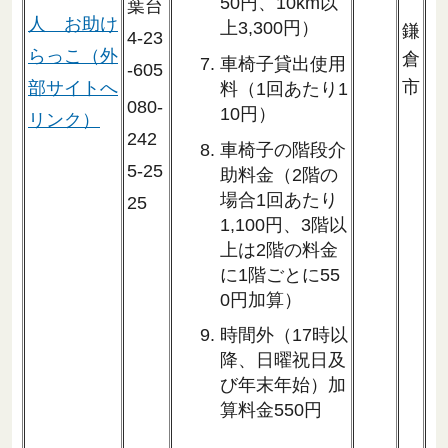
50円、10km以
葉台
人 お助け
上3,300円）
鎌
4-23
らっこ（外
倉
車椅子貸出使用
-605
市
部サイトへ
料（1回あたり1
080-
10円）
リンク）
242
車椅子の階段介
5-25
助料金（2階の
場合1回あたり
25
1,100円、3階以
上は2階の料金
に1階ごとに55
0円加算）
時間外（17時以
降、日曜祝日及
び年末年始）加
算料金550円