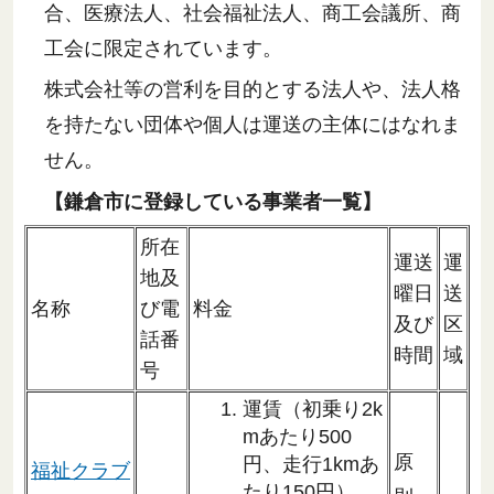
合、医療法人、社会福祉法人、商工会議所、商
工会に限定されています。
株式会社等の営利を目的とする法人や、法人格
を持たない団体や個人は運送の主体にはなれま
せん。
【鎌倉市に登録している事業者一覧】
所在
運送
運
地及
曜日
送
名称
び電
料金
及び
区
話番
時間
域
号
運賃（初乗り2k
mあたり500
原
円、走行1kmあ
福祉クラブ
たり150円）