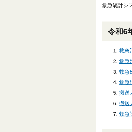
救急統計シ
令和6
救急
救急活
救急出
救急出
搬送
搬送人
救急