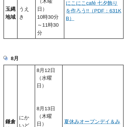
（木曜
にこにこcafé 七夕飾り
玉縄
うえ
日）
を作ろう!!（PDF：631K
地域
き
10時30分
B）
～11時30
分
8月
8月12日
（水曜
日）
8月13日
（木曜
にか
鎌倉
夏休みオープンデイ＆み
日）
いど