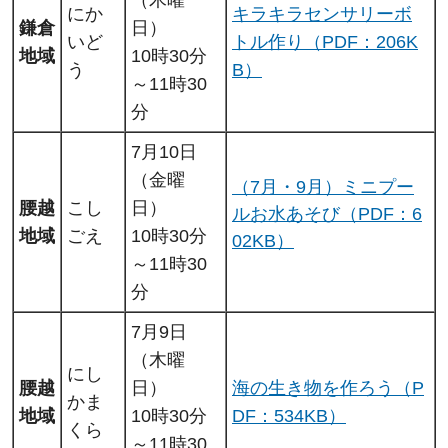
（木曜
にか
キラキラセンサリーボ
鎌倉
日）
いど
トル作り（PDF：206K
地域
10時30分
う
B）
～11時30
分
7月10日
（金曜
（7月・9月）ミニプー
腰越
こし
日）
ルお水あそび（PDF：6
地域
ごえ
10時30分
02KB）
～11時30
分
7月9日
（木曜
にし
腰越
日）
海の生き物を作ろう（P
かま
地域
10時30分
DF：534KB）
くら
～11時30