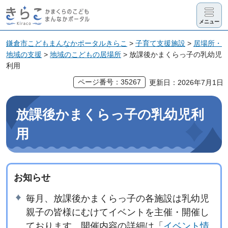
きらこ かま
メニュー
くらのこど
も まんなか
鎌倉市こどもまんなかポータルきらこ
>
子育て支援施設
>
居場所・
地域の支援
>
地域のこどもの居場所
> 放課後かまくらっ子の乳幼児
ポータル
利用
ページ番号：35267
更新日：2026年7月1日
放課後かまくらっ子の乳幼児利
用
お知らせ
毎月、放課後かまくらっ子の各施設は乳幼児
親子の皆様にむけてイベントを主催・開催し
ております。開催内容の詳細は「
イベント情