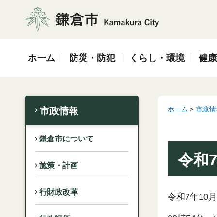
鎌倉市
ホーム
防災・防犯
くらし・環境
健康
ホーム
>
市政情
市政情報
鎌倉市について
令和
施策・計画
行財政改革
令和7年10