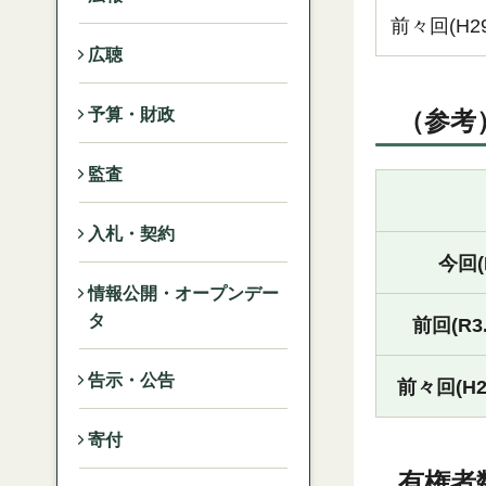
前々回(H29.
広聴
予算・財政
（参考
監査
入札・契約
今回(R
情報公開・オープンデー
タ
前回(R3.
告示・公告
前々回(H29
寄付
有権者