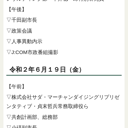
【午後】
▽千田副市長
▽政策会議
▽人事異動内示
▽J:COM市政番組撮影
令和２年６月１９日（金）
【午前】
▽株式会社サダ・マーチャンダイジングリプリゼ
ンタティブ・貞末哲兵常務取締役ら
▽共創計画部、総務部
▽小礒副市長