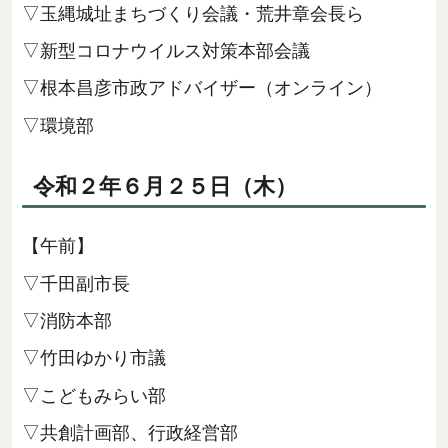
▽玉縄城址まちづくり会議・荒井章会長ら
▽新型コロナウイルス対策本部会議
▽根本昌彦市政アドバイザー（オンライン）
▽環境部
令和２年６月２５日（木）
【午前】
▽千田副市長
▽消防本部
▽竹田ゆかり市議
▽こどもみらい部
▽共創計画部、行政経営部