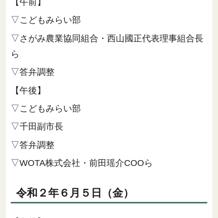
【午前】
▽こどもみらい部
▽さがみ農業協同組合・西山國正代表理事組合長
ら
▽答弁調整
【午後】
▽こどもみらい部
▽千田副市長
▽答弁調整
▽WOTA株式会社・前田瑶介COOら
令和２年６月５日（金）