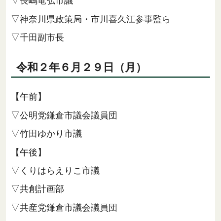
▽長嶋竜弘市議
▽神奈川県政策局・市川喜久江参事監ら
▽千田副市長
令和２年６月２９日（月）
【午前】
▽公明党鎌倉市議会議員団
▽竹田ゆかり市議
【午後】
▽くりはらえりこ市議
▽共創計画部
▽共産党鎌倉市議会議員団