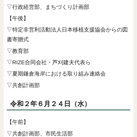
▽行政経営部、まちづくり計画部
【午後】
▽特定非営利活動法人日本移植支援協会からの図
書寄贈式
▽教育部
▽RIZE合同会社・芦刈建夫代表ら
▽夏期鎌倉海岸における取り組み連絡会
▽共創計画部
令和２年６月２４日（水）
【午前】
▽共創計画部、市民生活部