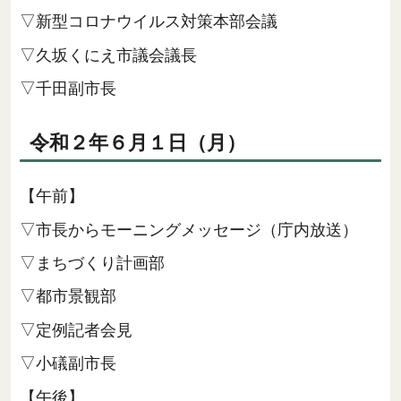
▽新型コロナウイルス対策本部会議
▽久坂くにえ市議会議長
▽千田副市長
令和２年６月１日（月）
【午前】
▽市長からモーニングメッセージ（庁内放送）
▽まちづくり計画部
▽都市景観部
▽定例記者会見
▽小礒副市長
【午後】