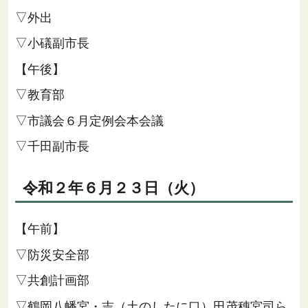
▽外出
▽小礒副市長
【午後】
▽教育部
▽市議会６月定例会本会議
▽千田副市長
令和２年６月２３日（火）
【午前】
▽防災安全部
▽共創計画部
▽鶴岡八幡宮・吉（土のしたに口）田茂穗宮司ら