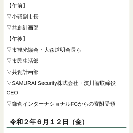
【午前】
▽小礒副市長
▽共創計画部
【午後】
▽市観光協会・大森道明会長ら
▽市民生活部
▽共創計画部
▽SAMURAI Security株式会社・濱川智取締役
CEO
▽鎌倉インターナショナルFCからの寄附受領
令和２年６月１２日（金）