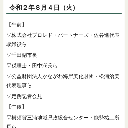
令和２年８月４日（火）
【午前】
▽株式会社プロレド・パートナーズ・佐谷進代表
取締役ら
▽千田副市長
▽税理士・田中潤氏ら
▽公益財団法人かながわ海岸美化財団・松浦治美
代表理事ら
▽定例記者会見
【午後】
▽横須賀三浦地域県政総合センター・能勢祐二所
長ら