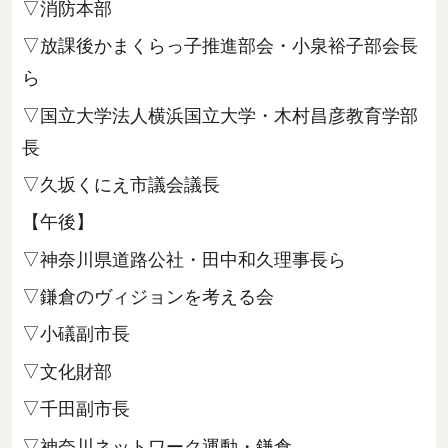
▽消防本部
▽放課後かまくらっ子推進部会・小泉裕子部会長
ら
▽国立大学法人横浜国立大学・木村昌彦教育学部
長
▽久坂くにえ市議会議長
【午後】
▽神奈川県道路公社・田中和久理事長ら
▽鎌倉のヴィジョンを考える会
▽小礒副市長
▽文化財部
▽千田副市長
▽神奈川ネットワーク運動・鎌倉