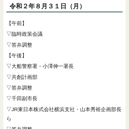
令和２年８月３１日（月）
【午前】
▽臨時政策会議
▽答弁調整
【午後】
▽大船警察署・小澤伸一署長
▽共創計画部
▽答弁調整
▽千田副市長
▽JR東日本株式会社横浜支社・山本秀裕企画部長
ら