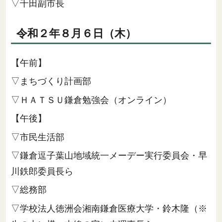
▽千田副市長
令和２年８月６日（木）
【午前】
▽まちづくり計画部
▽ＨＡＴＳＵ鎌倉勉強会（オンライン）
【午後】
▽市民生活部
▽鎌倉逗子葉山地域統一メーデー実行委員会・早
川鉄郎委員長ら
▽総務部
▽学校法人徳洲会湘南鎌倉医療大学・鈴木隆（※