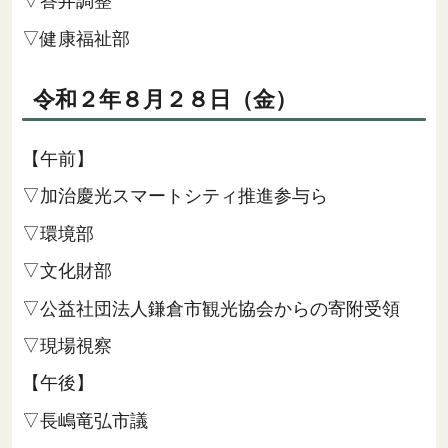
▽答弁調整
▽健康福祉部
令和２年８月２８日（金）
【午前】
▽加治慶光スマートシティ推進参与ら
▽環境部
▽文化財部
▽公益社団法人鎌倉市観光協会からの寄附受領
▽現場視察
【午後】
▽長嶋竜弘市議