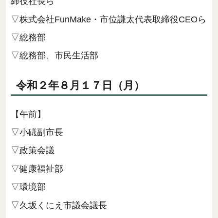
締役社長ら
▽株式会社FunMake・市位謙太代表取締役CEOら
▽総務部
▽総務部、市民生活部
令和２年８月１７日（月）
【午前】
▽小礒副市長
▽政策会議
▽健康福祉部
▽環境部
▽久坂くにえ市議会議長