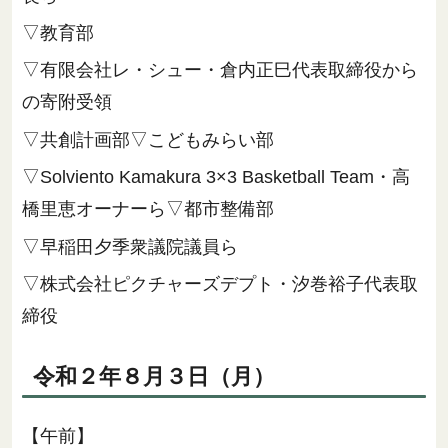
▽教育部
▽有限会社レ・シュー・倉内正巳代表取締役から
の寄附受領
▽共創計画部▽こどもみらい部
▽Solviento Kamakura 3×3 Basketball Team・高
橋里恵オーナーら▽都市整備部
▽早稲田夕季衆議院議員ら
▽株式会社ピクチャーズデプト・汐巻裕子代表取
締役
令和２年８月３日（月）
【午前】