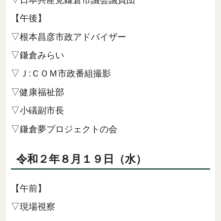
【午後】
▽根本昌彦市政アドバイザー
▽鎌倉みらい
▽Ｊ:ＣＯＭ市政番組撮影
▽健康福祉部
▽小礒副市長
▽鎌倉夢プロジェクトの会
令和２年８月１９日（水）
【午前】
▽現場視察