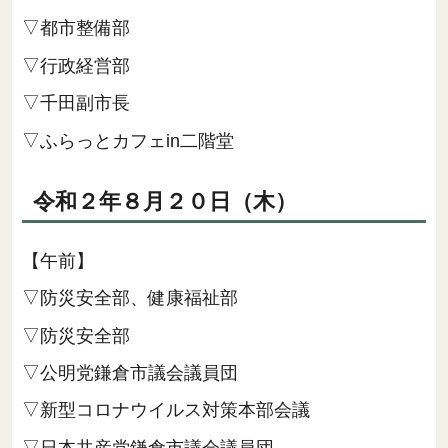
▽都市整備部
▽行政経営部
▽千田副市長
▽ふらっとカフェin二階堂
令和２年８月２０日（木）
【午前】
▽防災安全部、健康福祉部
▽防災安全部
▽公明党鎌倉市議会議員団
▽新型コロナウイルス対策本部会議
▽日本共産党鎌倉市議会議員団