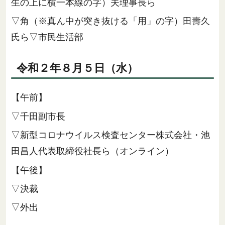
生の上に横一本線の字）夫理事長ら
▽角（※真ん中が突き抜ける「用」の字）田壽久
氏ら▽市民生活部
令和２年８月５日（水）
【午前】
▽千田副市長
▽新型コロナウイルス検査センター株式会社・池
田昌人代表取締役社長ら（オンライン）
【午後】
▽決裁
▽外出