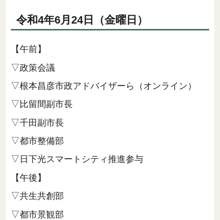
令和4年6月24日（金曜日）
【午前】
▽政策会議
▽根本昌彦市政アドバイザーら（オンライン）
▽比留間副市長
▽千田副市長
▽都市整備部
▽日下光スマートシティ推進参与
【午後】
▽共生共創部
▽都市景観部