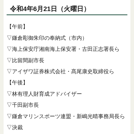
令和4年6月21日（火曜日）
【午前】
▽鎌倉彫御朱印の奉納式（市内）
▽海上保安庁湘南海上保安署・古田正志署長ら
▽比留間副市長
▽アイザワ証券株式会社・髙尾康史取締役ら
【午後】
▽林有理人財育成アドバイザー
▽千田副市長
▽鎌倉マリンスポーツ連盟・新嶋光晴事務局長ら
▽決裁