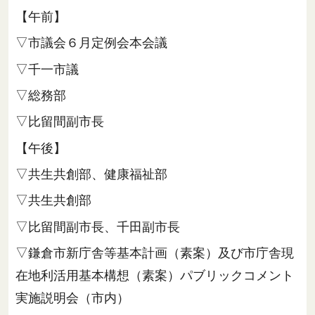
【午前】
▽市議会６月定例会本会議
▽千一市議
▽総務部
▽比留間副市長
【午後】
▽共生共創部、健康福祉部
▽共生共創部
▽比留間副市長、千田副市長
▽鎌倉市新庁舎等基本計画（素案）及び市庁舎現
在地利活用基本構想（素案）パブリックコメント
実施説明会（市内）