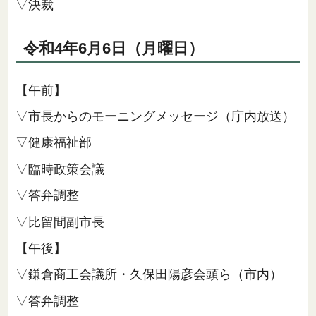
▽決裁
令和4年6月6日（月曜日）
【午前】
▽市長からのモーニングメッセージ（庁内放送）
▽健康福祉部
▽臨時政策会議
▽答弁調整
▽比留間副市長
【午後】
▽鎌倉商工会議所・久保田陽彦会頭ら（市内）
▽答弁調整