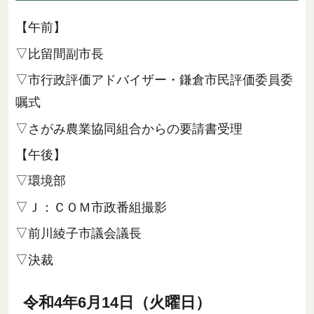
【午前】
▽比留間副市長
▽市行政評価アドバイザー・鎌倉市民評価委員委
嘱式
▽さがみ農業協同組合からの要請書受理
【午後】
▽環境部
▽Ｊ：ＣＯＭ市政番組撮影
▽前川綾子市議会議長
▽決裁
令和4年6月14日（火曜日）