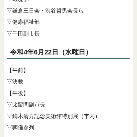
▽鎌倉三日会・渋谷哲男会長ら
▽健康福祉部
▽千田副市長
令和4年6月22日（水曜日）
【午前】
▽決裁
【午後】
▽比留間副市長
▽鏑木清方記念美術館特別展（市内）
▽葬儀参列