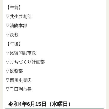
【午前】
▽共生共創部
▽消防本部
▽決裁
【午後】
▽比留間副市長
▽まちづくり計画部
▽総務部
▽西川史晃氏
▽千田副市長
令和4年6月15日（水曜日）