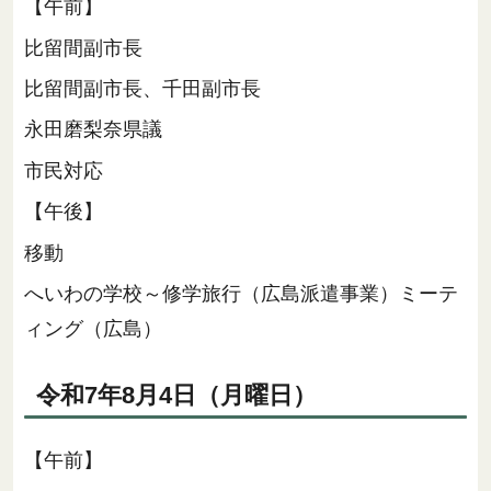
【午前】
比留間副市長
比留間副市長、千田副市長
永田磨梨奈県議
市民対応
【午後】
移動
へいわの学校～修学旅行（広島派遣事業）ミーテ
ィング（広島）
令和7年
8月4日（月曜日）
【午前】