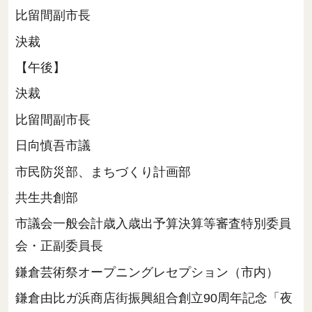
比留間副市長
決裁
【午後】
決裁
比留間副市長
日向慎吾市議
市民防災部、まちづくり計画部
共生共創部
市議会一般会計歳入歳出予算決算等審査特別委員
会・正副委員長
鎌倉芸術祭オープニングレセプション（市内）
鎌倉由比ガ浜商店街振興組合創立90周年記念「夜