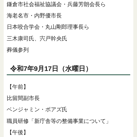
鎌倉市社会福祉協議会・兵藤芳朗会長ら
海老名市・内野優市長
日本咬合学会・丸山剛郎理事長ら
三木康司氏、宍戸幹央氏
葬儀参列
令和7年9月17日（水曜日）
【午前】
比留間副市長
ベンジャミン・ボアズ氏
職員研修「新庁舎等の整備事業について」
【午後】