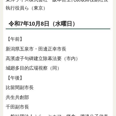
執行役員ら（東京）
令和7年10月8日（水曜日）
【午前】
新潟県五泉市・田邊正幸市長
高濱虚子句碑建立除幕法要（市内）
城廻多目的広場視察（同）
【午後】
比留間副市長
共生共創部
千田副市長