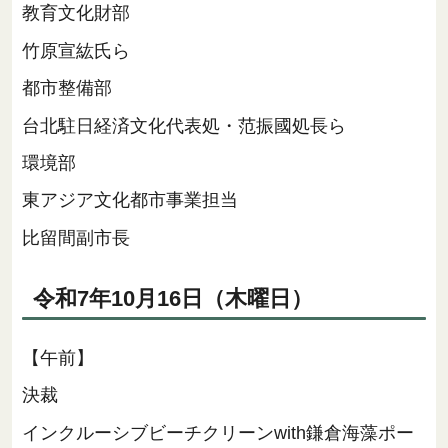
教育文化財部
竹原宣紘氏ら
都市整備部
台北駐日経済文化代表処・范振國処長ら
環境部
東アジア文化都市事業担当
比留間副市長
令和7年10月16日（木曜日）
【午前】
決裁
インクルーシブビーチクリーンwith鎌倉海藻ポー