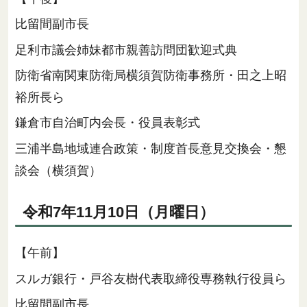
比留間副市長
足利市議会姉妹都市親善訪問団歓迎式典
防衛省南関東防衛局横須賀防衛事務所・田之上昭
裕所長ら
鎌倉市自治町内会長・役員表彰式
三浦半島地域連合政策・制度首長意見交換会・懇
談会（横須賀）
令和7年11月10日（月曜日）
【午前】
スルガ銀行・戸谷友樹代表取締役専務執行役員ら
比留間副市長