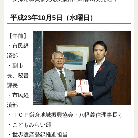
平成23年10月5日（水曜日）
【午前】
・市民経
済部
・副市
長、秘書
課長
・市民経
済部
・ＩＣＰ鎌倉地域振興協会・八幡義信理事長ら
・こどもみらい部
・世界遺産登録推進担当