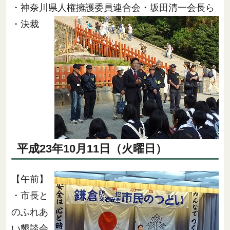
・神奈川県人権擁護委員連合会・坂田清一会長ら
・決裁
平成23年10月11日（火曜日）
【午前】
・市長と
のふれあ
い懇談会