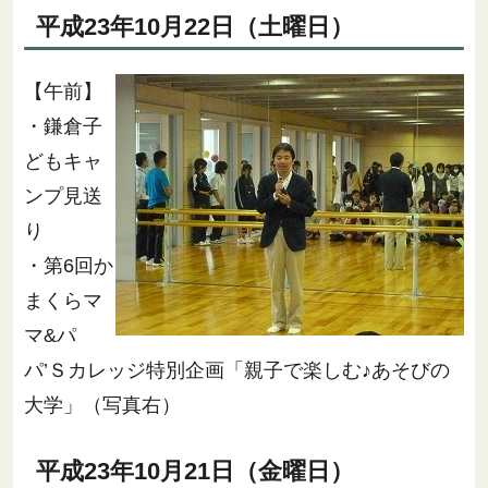
平成23年10月22日（土曜日）
【午前】
・鎌倉子
どもキャ
ンプ見送
り
・第6回か
まくらマ
マ&パ
パ’Ｓカレッジ特別企画「親子で楽しむ♪あそびの
大学」（写真右）
平成23年10月21日（金曜日）