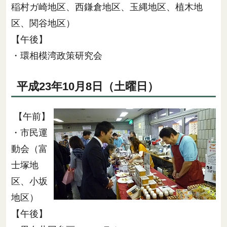
稲村ガ崎地区、西鎌倉地区、玉縄地区、植木地
区、関谷地区）
【午後】
・環相模湾政策研究会
平成23年10月8日（土曜日）
【午前】
・市民運
動会（富
士塚地
区、小坂
地区）
【午後】