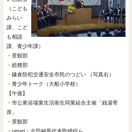
（こども
みらい
課、こど
も相談
課、青少年課）
・景観部
・総務部
・鎌倉防犯交通安全市民のつどい （写真右）
・青少年トーク（大船小学校）
【午後】
・市公衆浴場業生活衛生同業組合主催「銭湯寄
席」
・景観部
・umari・古田秘馬代表取締役ら