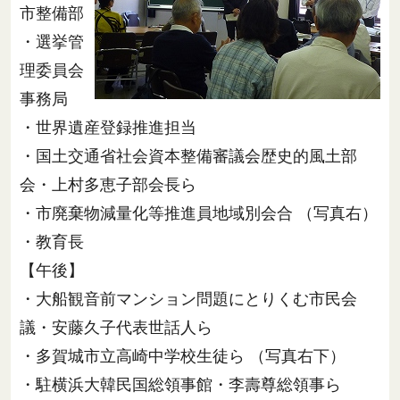
市整備部
・選挙管
理委員会
事務局
・世界遺産登録推進担当
・国土交通省社会資本整備審議会歴史的風土部
会・上村多恵子部会長ら
・市廃棄物減量化等推進員地域別会合 （写真右）
・教育長
【午後】
・大船観音前マンション問題にとりくむ市民会
議・安藤久子代表世話人ら
・多賀城市立高崎中学校生徒ら （写真右下）
・駐横浜大韓民国総領事館・李壽尊総領事ら