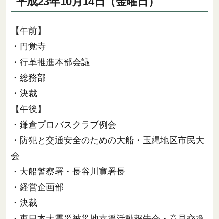
平成23年10月14日（金曜日）
【午前】
・円覚寺
・行革推進本部会議
・総務部
・決裁
【午後】
・鎌倉プロバスクラブ例会
・防犯と交通安全のための大船・玉縄地区市民大
会
・大船警察署・長谷川寛署長
・経営企画部
・決裁
・東日本大震災被災地支援活動報告会・意見交換