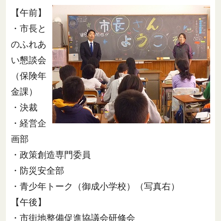
【午前】
・市長と
のふれあ
い懇談会
（保険年
金課）
・決裁
・経営企
画部
・政策創造専門委員
・防災安全部
・青少年トーク（御成小学校）（写真右）
【午後】
・市街地整備促進協議会研修会