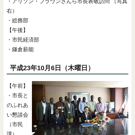
・アリソン・ブラウンさんら市長表敬訪問 （写真
右）
・総務部
【午後】
・市民経済部
・鎌倉薪能
平成23年10月6日（木曜日）
【午前】
・市長と
のふれあ
い懇談会
（市民
課）