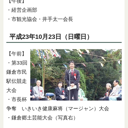
【午後】
・経営企画部
・市観光協会・井手太一会長
平成23年10月23日（日曜日）
【午前】
・第33回
鎌倉市民
駅伝競走
大会
・市長杯
争奪 いきいき健康麻将（マージャン）大会
・鎌倉郷土芸能大会（写真右）