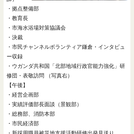
・拠点整備部
・教育長
・市海水浴場対策協議会
・決裁
・市民チャンネルボランティア鎌倉・インタビュ
ー収録
・ウガンダ共和国「北部地域行政官能力強化」研
修団・表敬訪問 （写真右）
【午後】
・経営企画部
・実績評価部長面談（景観部）
・総務部、消防本部
・市民経済部
・新採用職員被災地支援活動研修出発見送り