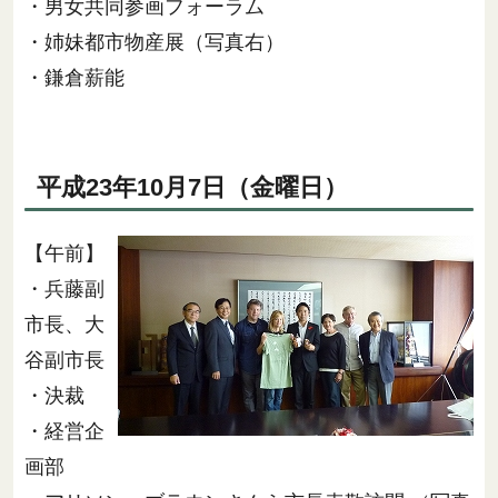
・男女共同参画フォーラム
・姉妹都市物産展（写真右）
・鎌倉薪能
平成23年10月7日（金曜日）
【午前】
・兵藤副
市長、大
谷副市長
・決裁
・経営企
画部