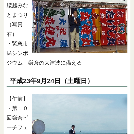
腰越みな
とまつり
（写真
右）
・緊急市
民シンポ
ジウム 鎌倉の大津波に備える
平成23年9月24日（土曜日）
【午前】
・第１０
回鎌倉ビ
ーチフェ