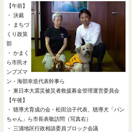
【午前】
・ 決裁
・ まちづ
くり政策
部
・ かまく
ら市民オ
ンブズマ
ン・海部幸造代表幹事ら
・ 東日本大震災被災者救援募金管理運営委員会
【午後】
・ 聴導犬育成の会・松田治子代表、聴導犬「パン
ちゃん」ら市長表敬訪問（写真右）
・ 三浦地区行政相談委員ブロック会議