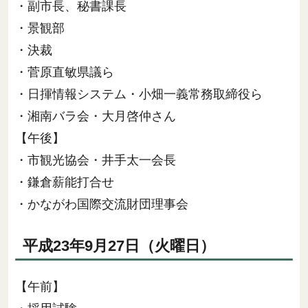
・副市長、秘書課長
・景観部
・決裁
・菅原直敏県議ら
・日揮情報システム・小畑一義常務取締役ら
・湘南バラ会・大月啓仲さん
【午後】
・市観光協会・井手太一会長
・鎌倉薪能打合せ
・かながわ国際交流財団理事会
平成23年9月27日（火曜日）
【午前】