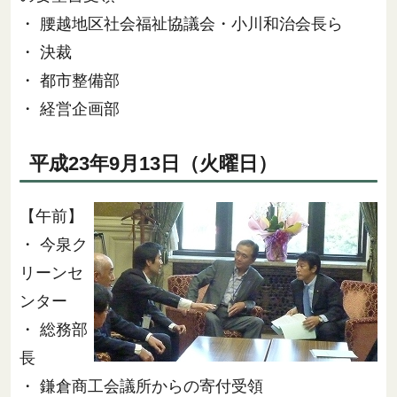
・ 腰越地区社会福祉協議会・小川和治会長ら
・ 決裁
・ 都市整備部
・ 経営企画部
平成23年9月13日（火曜日）
【午前】
・ 今泉ク
リーンセ
ンター
・ 総務部
長
・ 鎌倉商工会議所からの寄付受領