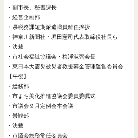
・副市長、秘書課長
・経営企画部
・県税務課短期派遣職員離任挨拶
・神奈川新聞社・堀田憲司代表取締役社長ら
・決裁
・市社会福祉協議会・梅澤淑弼会長
・東日本大震災被災者救援募金管理運営委員会
【午後】
・総務部
・市まち美化推進協議会委員委嘱式
・市議会９月定例会本会議
・景観部
・決裁
・市議会総務常任委員会