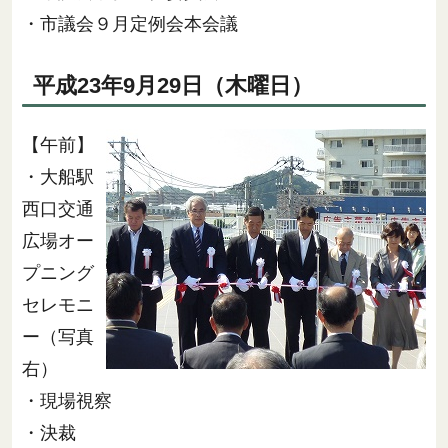
・市議会９月定例会本会議
平成23年9月29日（木曜日）
【午前】
・大船駅
西口交通
広場オー
プニング
セレモニ
ー（写真
右）
・現場視察
・決裁