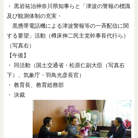
・ 黒岩祐治神奈川県知事らと「津波の警報の標識
及び観測体制の充実・
黒携帯電話機による津波警報等の一斉配信に関
する要望」活動（樽床伸二民主党幹事長代行ら）
（写真右）
【午後】
・ 同活動（国土交通省・松原仁副大臣（写真右
下）、気象庁・羽鳥光彦長官）
・ 教育長、教育総務部
・ 決裁