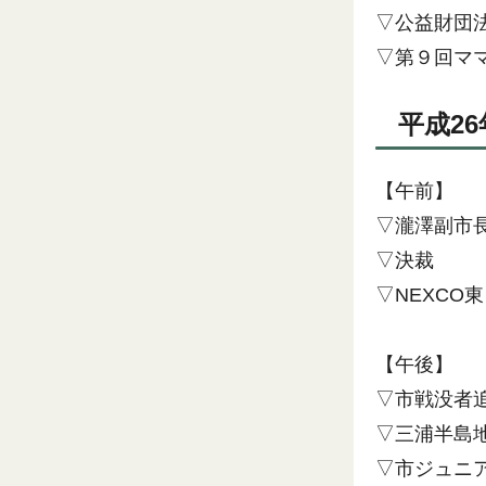
▽公益財団
▽第９回マ
平成26
【午前】
▽瀧澤副市
▽決裁
▽NEXC
【午後】
▽市戦没者
▽三浦半島
▽市ジュニ