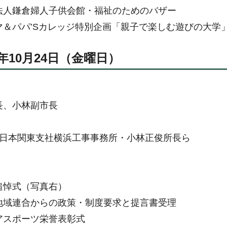
法人鎌倉婦人子供会館・福祉のためのバザー
マ＆パパ’Sカレッジ特別企画「親子で楽しむ遊びの大学
年10月24日（金曜日）
長、小林副市長
O東日本関東支社横浜工事事務所・小林正俊所長ら
追悼式（写真右）
地域連合からの政策・制度要求と提言書受理
アスポーツ栄誉表彰式