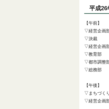
平成26
【午前】
▽経営企画
▽決裁
▽経営企画
▽教育部
▽都市調整
▽総務部
【午後】
▽まちづく
▽経営企画