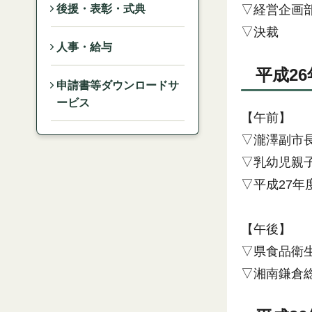
▽経営企画
後援・表彰・式典
▽決裁
人事・給与
平成26
申請書等ダウンロードサ
ービス
【午前】
▽瀧澤副市
▽乳幼児親
▽平成27
【午後】
▽県食品衛
▽湘南鎌倉