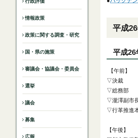
●
バックナン
行政評価
情報政策
平成2
政策に関する調査・研究
平成26
国・県の施策
審議会・協議会・委員会
【午前】
▽決裁
選挙
▽総務部
▽瀧澤副市
議会
▽行革推進
募集
【午後】
広報