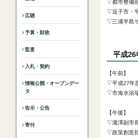
▽都市整備
▽逗子市・
広聴
▽三浦半島
予算・財政
監査
平成26
入札・契約
【午前】
▽平成27
情報公開・オープンデー
タ
▽市海水浴
告示・公告
【午後】
▽瀧澤副市
寄付
▽政策創造