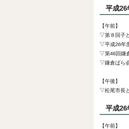
平成26
【午前】
▽第８回子
▽平成26年
▽第46回鎌
▽鎌倉ばら会
【午後】
▽松尾市長
平成26
【午前】