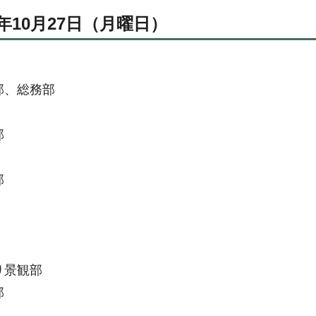
年10月27日（月曜日）
部、総務部
部
部
り景観部
部