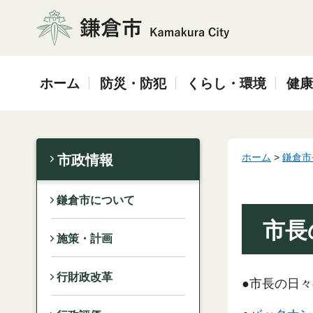
鎌倉市
ホーム
防災・防犯
くらし・環境
健康
ホーム
>
鎌倉市
市政情報
鎌倉市について
市長
施策・計画
行財政改革
●市長の日