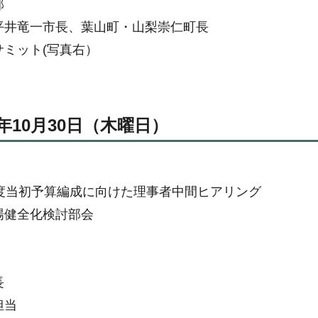
部
平井竜一市長、葉山町・山梨崇仁町長
サミット(写真右）
年10月30日（木曜日）
年度当初予算編成に向けた理事者中間ヒアリング
場健全化検討部会
長
担当