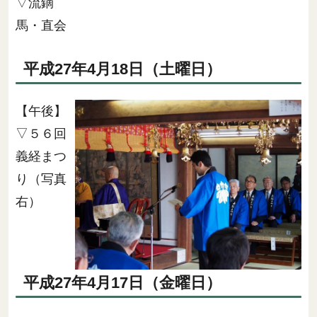
▽流鏑
馬・直会
平成27年4月18日（土曜日）
【午後】
▽５６回
義経まつ
り（写真
右）
平成27年4月17日（金曜日）