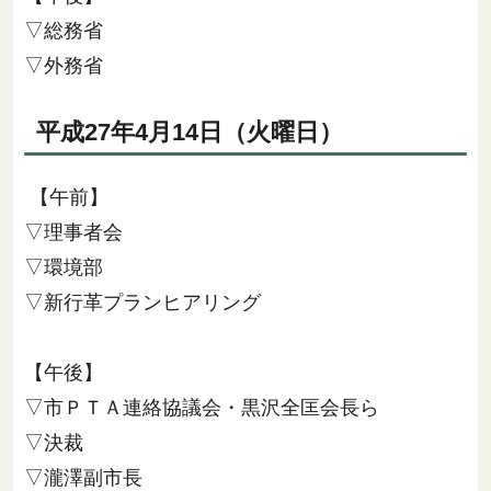
▽総務省
▽外務省
平成27年4月14日（火曜日）
【午前】
▽理事者会
▽環境部
▽新行革プランヒアリング
【午後】
▽市ＰＴＡ連絡協議会・黒沢全匡会長ら
▽決裁
▽瀧澤副市長