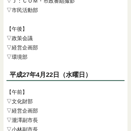
▽Ｊ：ＣＯＭ・市政番組撮影
▽市民活動部
【午後】
▽政策会議
▽経営企画部
▽環境部
平成27年4月22日（水曜日）
【午前】
▽文化財部
▽経営企画部
▽瀧澤副市長
▽小林副市長