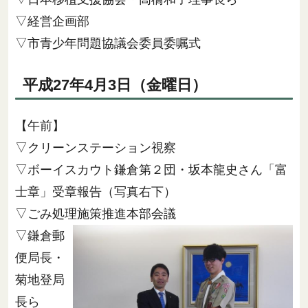
▽経営企画部
▽市青少年問題協議会委員委嘱式
平成27年4月3日（金曜日）
【午前】
▽クリーンステーション視察
▽ボーイスカウト鎌倉第２団・坂本龍史さん「富
士章」受章報告（写真右下）
▽ごみ処理施策推進本部会議
▽鎌倉郵
便局長・
菊地登局
長ら