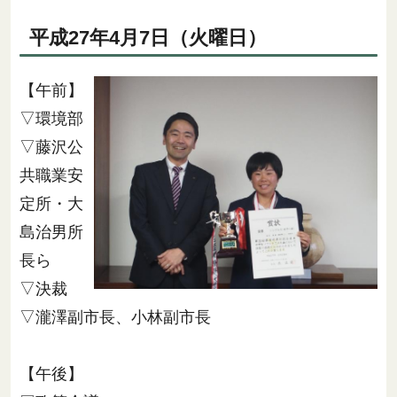
平成27年4月7日（火曜日）
【午前】
▽環境部
▽藤沢公
共職業安
定所・大
島治男所
長ら
▽決裁
▽瀧澤副市長、小林副市長
【午後】