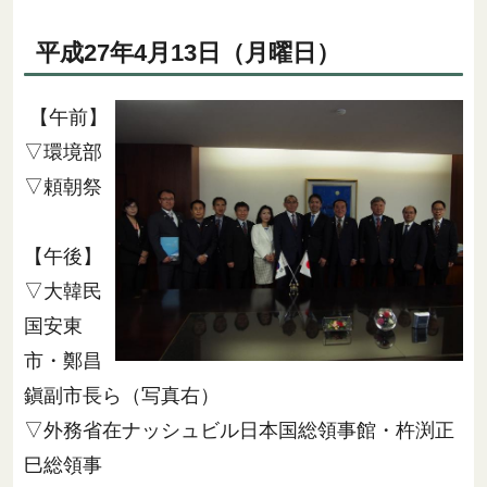
平成27年4月13日（月曜日）
【午前】
▽環境部
▽頼朝祭
【午後】
▽大韓民
国安東
市・鄭昌
鎭副市長ら（写真右）
▽外務省在ナッシュビル日本国総領事館・杵渕正
巳総領事