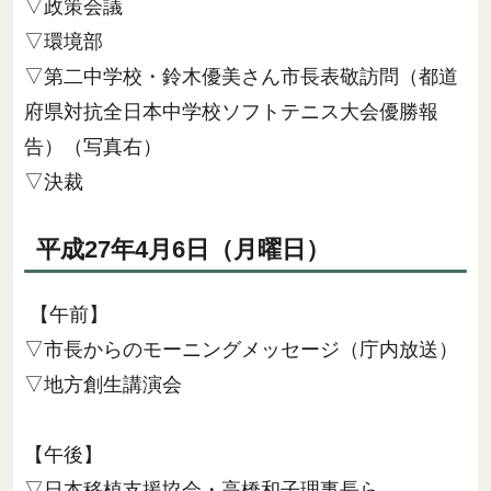
▽政策会議
▽環境部
▽第二中学校・鈴木優美さん市長表敬訪問（都道
府県対抗全日本中学校ソフトテニス大会優勝報
告）（写真右）
▽決裁
平成27年4月6日（月曜日）
【午前】
▽市長からのモーニングメッセージ（庁内放送）
▽地方創生講演会
【午後】
▽日本移植支援協会・高橋和子理事長ら