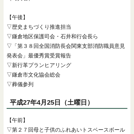
【午後】
▽歴史まちづくり推進担当
▽鎌倉地区保護司会・石井和行会長ら
▽「第３８回全国消防長会関東支部消防職員意見
発表会」最優秀賞受賞報告
▽新行革プランヒアリング
▽鎌倉市文化協会総会
▽葬儀参列
平成27年4月25日（土曜日）
【午前】
▽第２７回母と子供のふれあいトスベースボール