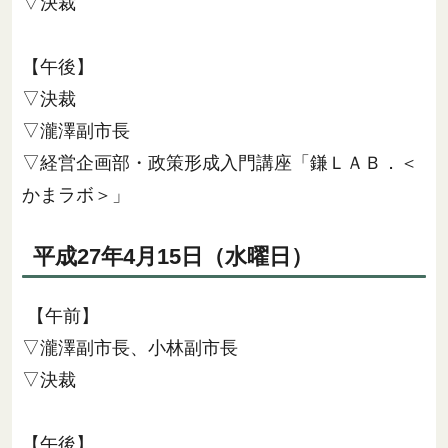
▽決裁
【午後】
▽決裁
▽瀧澤副市長
▽経営企画部・政策形成入門講座「鎌ＬＡＢ．＜
かまラボ＞」
平成27年4月15日（水曜日）
【午前】
▽瀧澤副市長、小林副市長
▽決裁
【午後】