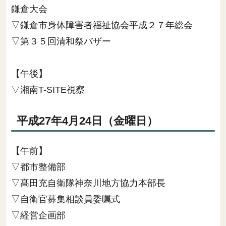
鎌倉大会
▽鎌倉市身体障害者福祉協会平成２７年総会
▽第３５回清和祭バザー
【午後】
▽湘南T-SITE視察
平成27年4月24日（金曜日）
【午前】
▽都市整備部
▽髙田充自衛隊神奈川地方協力本部長
▽自衛官募集相談員委嘱式
▽経営企画部