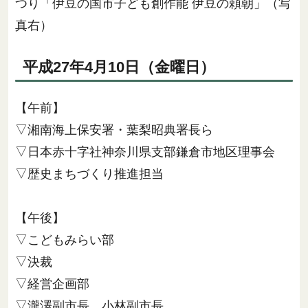
つり「伊豆の国市子ども創作能 伊豆の頼朝」（写
真右）
平成27年4月10日（金曜日）
【午前】
▽湘南海上保安署・葉梨昭典署長ら
▽日本赤十字社神奈川県支部鎌倉市地区理事会
▽歴史まちづくり推進担当
【午後】
▽こどもみらい部
▽決裁
▽経営企画部
▽瀧澤副市長、小林副市長