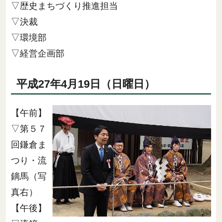
▽歴史まちづくり推進担当
▽決裁
▽環境部
▽経営企画部
平成27年4月19日（日曜日）
【午前】
▽第５７
回鎌倉ま
つり・流
鏑馬（写
真右）
【午後】