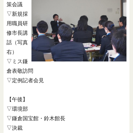
策会議
▽新規採
用職員研
修市長講
話（写真
右）
▽ミス鎌
倉表敬訪問
▽定例記者会見
【午後】
▽環境部
▽鎌倉国宝館・鈴木館長
▽決裁