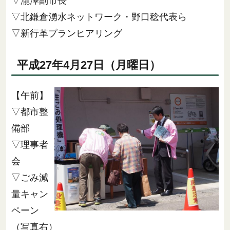
▽瀧澤副市長
▽北鎌倉湧水ネットワーク・野口稔代表ら
▽新行革プランヒアリング
平成27年4月27日（月曜日）
【午前】
▽都市整
備部
▽理事者
会
▽ごみ減
量キャン
ペーン
（写真右）