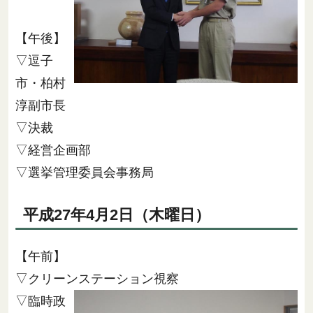
【午後】
▽逗子
市・柏村
淳副市長
▽決裁
▽経営企画部
▽選挙管理委員会事務局
平成27年4月2日（木曜日）
【午前】
▽クリーンステーション視察
▽臨時政