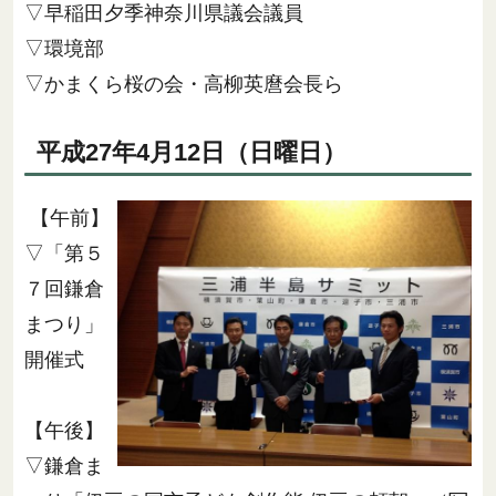
▽早稲田夕季神奈川県議会議員
▽環境部
▽かまくら桜の会・高柳英麿会長ら
平成27年4月12日（日曜日）
【午前】
▽「第５
７回鎌倉
まつり」
開催式
【午後】
▽鎌倉ま