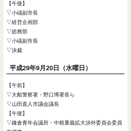
【午後】
▽小礒副市長
▽経営企画部
▽総務部
▽小礒副市長
▽決裁
平成29年9月20日（水曜日）
【午前】
▽大船警察署・野口博署長ら
▽山田直人市議会議長
【午後】
▽鎌倉青年会議所・中根重義拡大渉外委員会委員