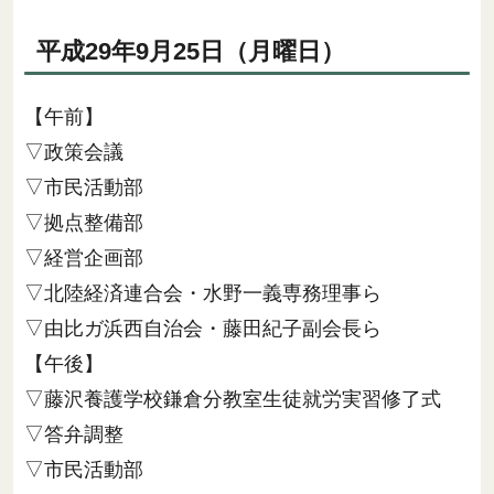
平成29年9月25日（月曜日）
【午前】
▽政策会議
▽市民活動部
▽拠点整備部
▽経営企画部
▽北陸経済連合会・水野一義専務理事ら
▽由比ガ浜西自治会・藤田紀子副会長ら
【午後】
▽藤沢養護学校鎌倉分教室生徒就労実習修了式
▽答弁調整
▽市民活動部