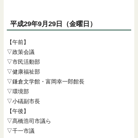
平成29年9月29日（金曜日）
【午前】
▽政策会議
▽市民活動部
▽健康福祉部
▽鎌倉文学館・富岡幸一郎館長
▽環境部
▽小礒副市長
【午後】
▽髙橋浩司市議ら
▽千一市議