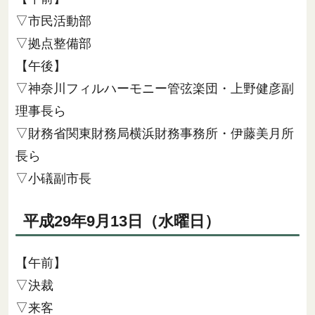
▽市民活動部
▽拠点整備部
【午後】
▽神奈川フィルハーモニー管弦楽団・上野健彦副
理事長ら
▽財務省関東財務局横浜財務事務所・伊藤美月所
長ら
▽小礒副市長
平成29年9月13日（水曜日）
【午前】
▽決裁
▽来客