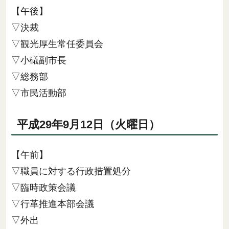
【午後】
▽決裁
▽観光厚生常任委員会
▽小礒副市長
▽総務部
▽市民活動部
平成29年9月12日（火曜日）
【午前】
▽職員に対する行政措置処分
▽臨時政策会議
▽行革推進本部会議
▽外出