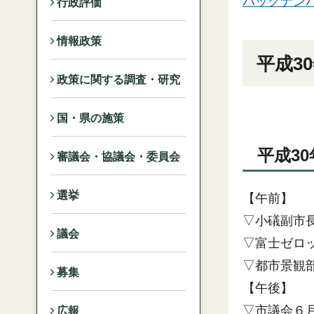
バックナン
行政評価
情報政策
平成3
政策に関する調査・研究
国・県の施策
平成3
審議会・協議会・委員会
選挙
【午前】
▽小礒副市
議会
▽富士ゼロ
▽都市景観
募集
【午後】
▽市議会６
広報