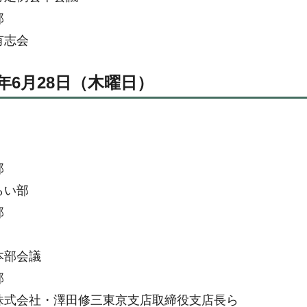
部
有志会
0年6月28日（木曜日）
部
らい部
部
本部会議
部
株式会社・澤田修三東京支店取締役支店長ら