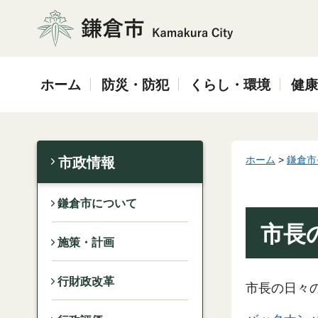
鎌倉市
ホーム
防災・防犯
くらし・環境
健康
ホーム
>
鎌倉市
市政情報
鎌倉市について
市長
施策・計画
行財政改革
市長の日々