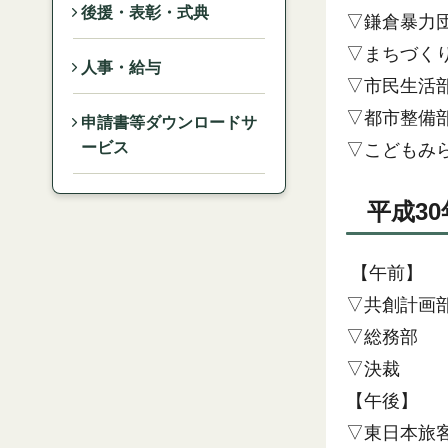
後援・表彰・式典
▽鎌倉暴力
▽まちづく
人事・給与
▽市民生活
▽都市整備
申請書等ダウンロードサ
ービス
▽こどもみ
平成3
【午前】
▽共創計画
▽総務部
▽決裁
【午後】
▽東日本旅