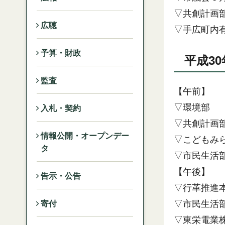
▽共創計画
広聴
▽手広町内
予算・財政
平成3
監査
【午前】
▽環境部
入札・契約
▽共創計画
情報公開・オープンデー
▽こどもみ
タ
▽市民生活
【午後】
告示・公告
▽行革推進
▽市民生活
寄付
▽東栄電業