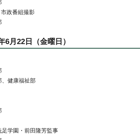
部
・市政番組撮影
部
0年6月22日（金曜日）
部
部、健康福祉部
部
洗足学園・前田隆芳監事