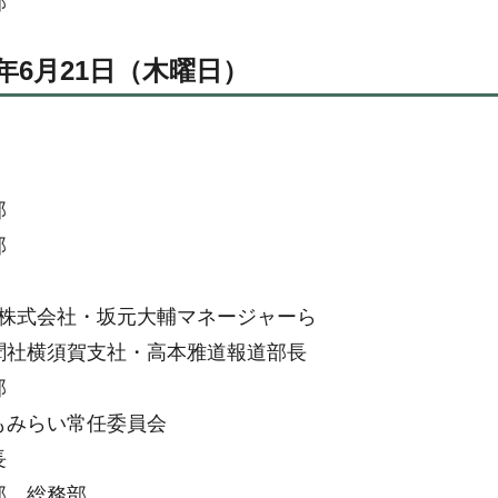
部
0年6月21日（木曜日）
部
部
pan株式会社・坂元大輔マネージャーら
聞社横須賀支社・高本雅道報道部長
部
もみらい常任委員会
長
部、総務部