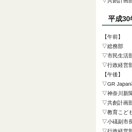
▽共創計画
平成3
【午前】
▽総務部
▽市民生活
▽行政経営
【午後】
▽GR Ja
▽神奈川新
▽共創計画
▽教育こど
▽小礒副市
▽行政経営