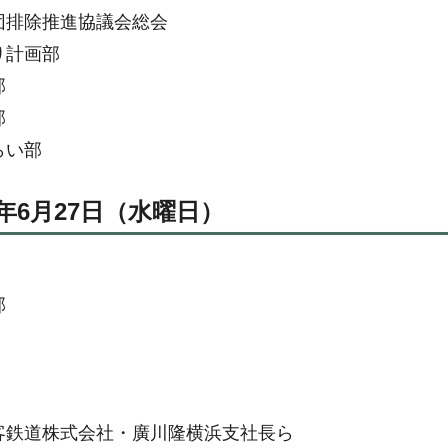
団排除推進協議会総会
り計画部
部
部
らい部
0年6月27日（水曜日）
部
客鉄道株式会社・廣川隆横浜支社長ら