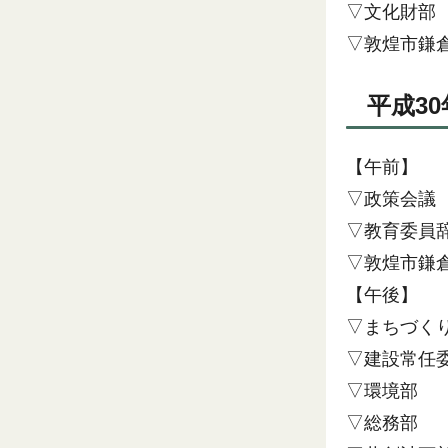
▽文化財部
▽敦煌市鎌
平成3
【午前】
▽政策会議
▽教育委員
▽敦煌市鎌
【午後】
▽まちづく
▽建設常任
▽環境部
▽総務部