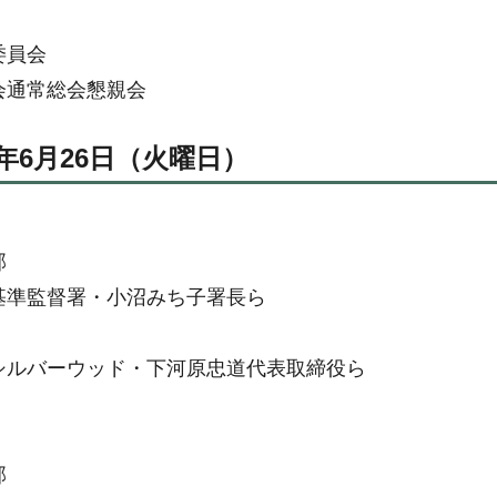
委員会
会通常総会懇親会
0年6月26日（火曜日）
部
基準監督署・小沼みち子署長ら
シルバーウッド・下河原忠道代表取締役ら
部