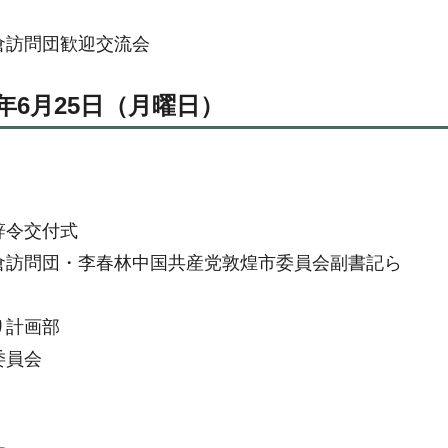
倉訪問団歓迎交流会
0年6月25日（月曜日）
辞令交付式
倉訪問団・李春林中国共産党敦煌市委員会副書記ら
り計画部
委員会