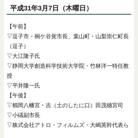
平成31年3月7日（木曜日）
【午前】
▽逗子市・桐ケ谷覚市長、葉山町・山梨崇仁町長
（逗子）
▽大江隆子氏
▽静岡大学創造科学技術大学院・竹林洋一特任教
授
▽平井隆一氏
【午後】
▽鶴岡八幡宮・吉（土のしたに口）田茂穗宮司
▽小礒副市長
▽株式会社アトロ・フィルムズ・大嶋英幹代表ら