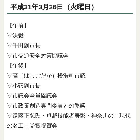
平成31年3月26日（火曜日）
【午前】
▽決裁
▽千田副市長
▽市交通安全対策協議会
【午後】
▽高（はしごだか）橋浩司市議
▽小礒副市長
▽市議会全員協議会
▽市政策創造専門委員との懇談
▽遠藤正弘氏・卓越技能者表彰・神奈川の「現代
の名工」受賞祝賀会