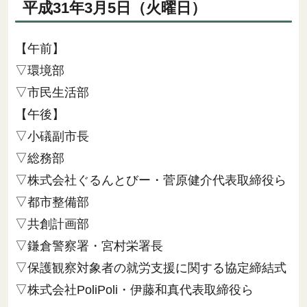
平成31年3月5日（火曜日）
【午前】
▽環境部
▽市民生活部
【午後】
▽小礒副市長
▽総務部
▽株式会社ぐるんとびー・菅原健介代表取締役ら
▽都市整備部
▽共創計画部
▽鎌倉警察署・宮村栄署長
▽保護観察対象者の就労支援に関する協定締結式
▽株式会社PoliPoli・伊藤和真代表取締役ら