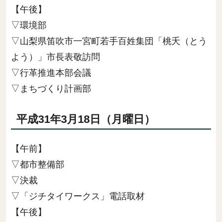
【午後】
▽環境部
▽山梨県笛吹市一宮町若手百姓集団「桃夭（とう
よう）」市長表敬訪問
▽行革推進本部会議
▽まちづくり計画部
平成31年3月18日（月曜日）
【午前】
▽都市整備部
▽決裁
▽「ジチタイワークス」電話取材
【午後】