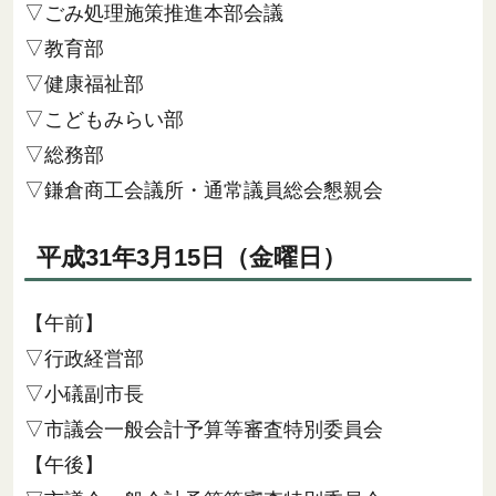
▽ごみ処理施策推進本部会議
▽教育部
▽健康福祉部
▽こどもみらい部
▽総務部
▽鎌倉商工会議所・通常議員総会懇親会
平成31年3月15日（金曜日）
【午前】
▽行政経営部
▽小礒副市長
▽市議会一般会計予算等審査特別委員会
【午後】