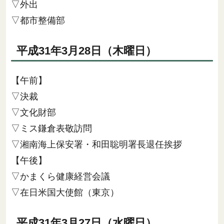
▽外出
▽都市整備部
平成31年3月28日（木曜日）
【午前】
▽決裁
▽文化財部
▽ミス鎌倉表敬訪問
▽湘南海上保安署・和田聡明署長退任挨拶
【午後】
▽かまくら健康経営会議
▽在日米国大使館（東京）
平成31年3月27日（水曜日）