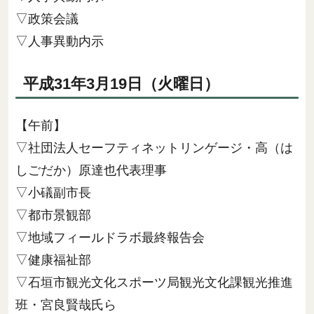
▽政策会議
▽人事異動内示
平成31年3月19日（火曜日）
【午前】
▽社団法人セーフティネットリンゲージ・高（は
しごだか）原達也代表理事
▽小礒副市長
▽都市景観部
▽地域フィールドラボ最終報告会
▽健康福祉部
▽石垣市観光文化スポーツ局観光文化課観光推進
班・宮良賢哉氏ら